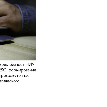
школы бизнеса НИУ
 ESG: формирование
ы промежуточные
егического