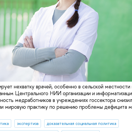
рует нехватку врачей, особенно в сельской местности 
анным Центрального НИИ организации и информатизаци
нность медработников в учреждениях госсектора снизила
и мировую практику по решению проблемы дефицита 
итика
экспертиза
доказательная социальная политика