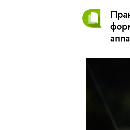
Прак
фор
аппа