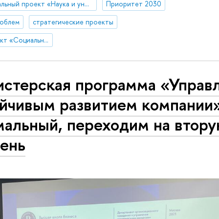
Национальный проект «Наука и университеты»
Приоритет 2030
роблем
стратегические проекты
Стратегический проект «Социальная политика устойчивого развития и инклюзивного экономического роста»
истерская программа «Управ
ойчивым развитием компании»
мальный, переходим на втор
пень