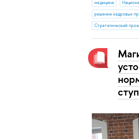
медицина
решение кадровых п
Маг
уст
нор
сту