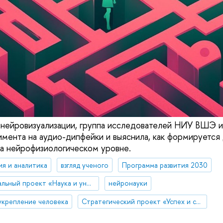
нейровизуализации, группа исследователей НИУ ВШЭ и
имента на аудио-дипфейки и выяснила, как формируется
а нейрофизиологическом уровне.
ия и аналитика
взгляд ученого
Программа развития 2030
Национальный проект «Наука и университеты»
нейронауки
укрепление человека
Стратегический проект «Успех и самостоятельность человека в меняющемся мире»