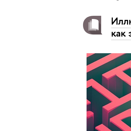
Илл
как 