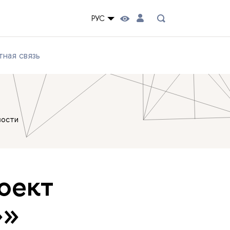
РУС
ная связь
вости
оект
»»