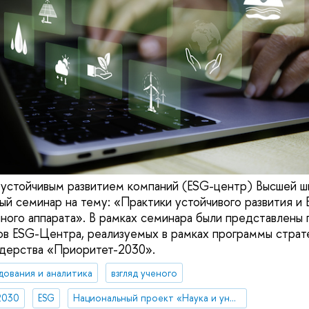
 устойчивым развитием компаний (ESG-центр) Высшей 
й семинар на тему: «Практики устойчивого развития и
йного аппарата». В рамках семинара были представлен
ов ESG-Центра, реализуемых в рамках программы страт
идерства «Приоритет-2030».
дования и аналитика
взгляд ученого
2030
ESG
Национальный проект «Наука и университеты»