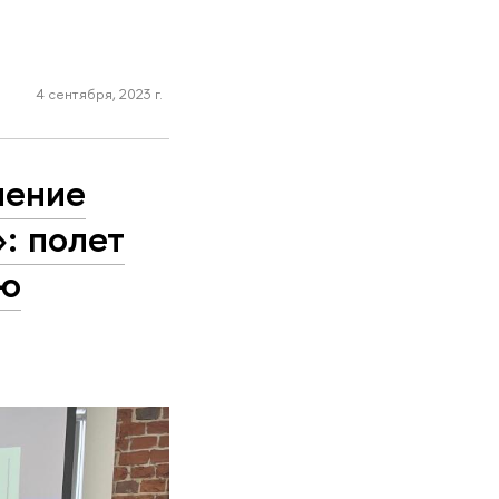
4 сентября, 2023 г.
ление
: полет
ую