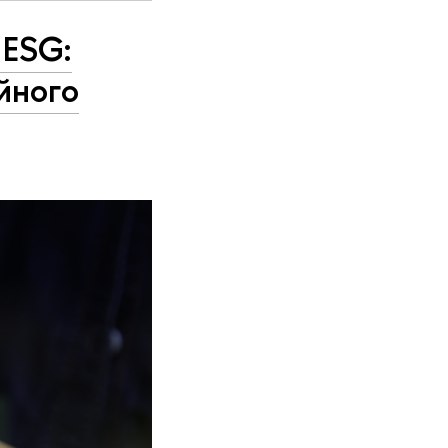
 ESG:
йного