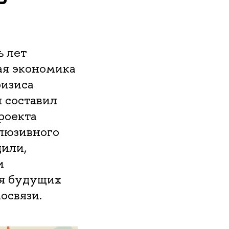
ь лет
ая экономика
ризиса
ы составил
роекта
клюзивного
дили,
и
ия будущих
освязи.