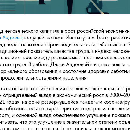
д человеческого капитала в рост российской экономики
 Авдеева
, ведущий эксперт Института «Центр развит
лад через повышение производительности работников в
адиционный показатель качества труда, а индекс челове
ь взаимосвязь между различными аспектами человеческ
стью труда. В работе Дарьи Авдеевой в индекс вошли т
формального образования и состояние здоровья работни
продолжительность жизни населения.
таты показывают: изменения в человеческом капитале р
и отрицательный вклад в экономический рост в 2000–20
21 годах, на фоне развернувшейся пандемии коронавиру
ка образовательных характеристик и здоровья населени
сту, и основной вклад обеспечивало улучшение показат
итывать, что это улучшение в значительной степени объ
 ростом после потерь на фоне социально-экономически