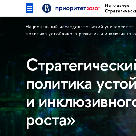
На главную
Стратегическ
Национальный исследовательский университет
политика устойчивого развития и инклюзивног
Стратегически
политика устой
и инклюзивног
роста»