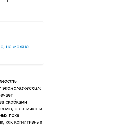
но, но можно
рность
с экономическим
мечает
за скобками
ению, но влияют и
ных пока
а, как когнитивные