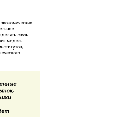
а экономических
ельнее
еделять связь
нив модель
нститутов,
овеческого
щенные
ынок,
ники
дет