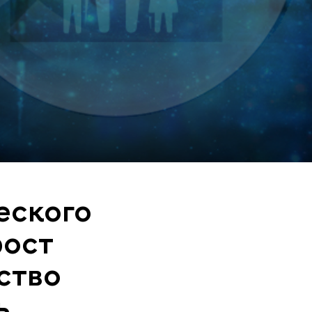
еского
рост
ство
ь