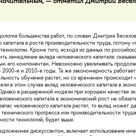
значительным, — отметил Дмитрий Весел
ология большинства работ, по словам Дмитрия Веселов
о капитала в росте производительности труда, потому ч
 технологии. Кроме того, исходя из данных по российск
ь замедление вклада человеческого капитала: сказыва
ым его компонентам. Невозможно увеличивать продолж
 в 2000-е и 2010-е годы. Та же закономерность работае
ельность обучения растет, но со временем происходит 
ели в этом случае вклад человеческого капитала в экон
Однако в расширенной модели при хорошем качестве э
человеческого капитала в экономический рост не обязат
запас человеческого капитала растет, то вклад может д
 технического прогресса или производительности труда
ности технологий, будет выше.
едложенная дискуссантом, включает использование им