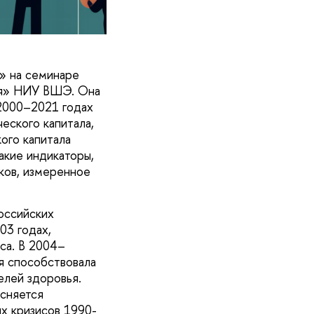
» на семинаре
ия» НИУ ВШЭ. Она
 2000–2021 годах
ческого капитала,
ого капитала
акие индикаторы,
ков, измеренное
оссийских
03 годах,
са. В 2004–
я способствовала
елей здоровья.
ясняется
х кризисов 1990-