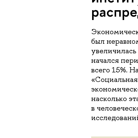
распре
Экономически
был неравном
увеличилась 
начался пери
всего 15%. Н
«Социальная
экономическ
насколько э
в человеческ
исследований