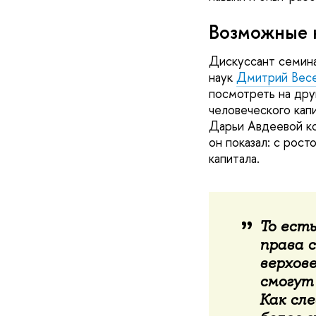
Возможные 
Дискуссант семина
наук
Дмитрий Вес
посмотреть на дру
человеческого кап
Дарьи Авдеевой ко
он показал: с рост
капитала.
То ест
права с
верхов
смогут
Как сле