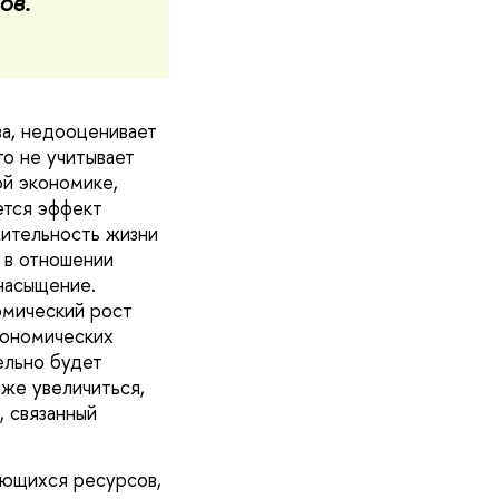
ов.
а, недооценивает
то не учитывает
ой экономике,
ется эффект
ительность жизни
т в отношении
насыщение.
омический рост
кономических
ельно будет
аже увеличиться,
, связанный
еющихся ресурсов,