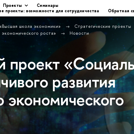
Проекты
Семинары
ие проекты: возможности для сотрудничества
Обратная с
 «Высшая школа экономики»
Стратегические проекты
о экономического роста»
Новости
й проект «Социал
чивого развития
о экономического