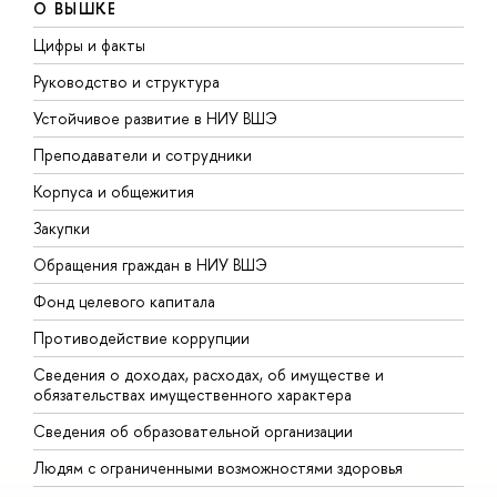
О ВЫШКЕ
Цифры и факты
Л
Руководство и структура
Д
Устойчивое развитие в НИУ ВШЭ
О
Преподаватели и сотрудники
П
Корпуса и общежития
В
Закупки
П
Обращения граждан в НИУ ВШЭ
А
Фонд целевого капитала
Д
Противодействие коррупции
Ц
Сведения о доходах, расходах, об имуществе и
Б
обязательствах имущественного характера
О
Сведения об образовательной организации
О
Людям с ограниченными возможностями здоровья