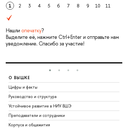
1
2
3
4
5
6
7
8
9
10
11
Нашли
опечатку
?
Выделите её, нажмите Ctrl+Enter и отправьте нам
уведомление. Спасибо за участие!
О ВЫШКЕ
Цифры и факты
Л
Руководство и структура
Д
Устойчивое развитие в НИУ ВШЭ
О
Преподаватели и сотрудники
П
Корпуса и общежития
В