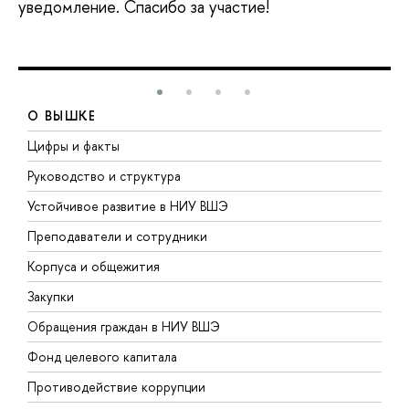
уведомление. Спасибо за участие!
О ВЫШКЕ
Цифры и факты
Л
Руководство и структура
Д
Устойчивое развитие в НИУ ВШЭ
О
Преподаватели и сотрудники
П
Корпуса и общежития
В
Закупки
П
Обращения граждан в НИУ ВШЭ
А
Фонд целевого капитала
Д
Противодействие коррупции
Ц