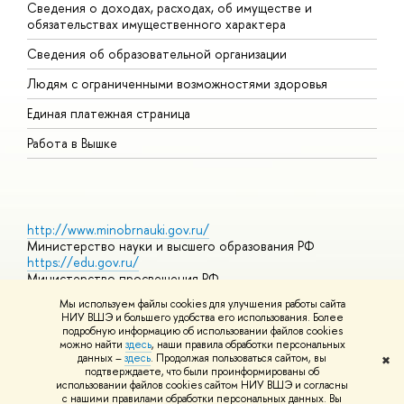
Сведения о доходах, расходах, об имуществе и
Б
обязательствах имущественного характера
О
Сведения об образовательной организации
О
Людям с ограниченными возможностями здоровья
Единая платежная страница
Работа в Вышке
http://www.minobrnauki.gov.ru/
Министерство науки и высшего образования РФ
https://edu.gov.ru/
Министерство просвещения РФ
https://elearning.hse.ru/mooc
Мы используем файлы cookies для улучшения работы сайта
Массовые открытые онлайн-курсы
НИУ ВШЭ и большего удобства его использования. Более
подробную информацию об использовании файлов cookies
можно найти
здесь
, наши правила обработки персональных
данных –
здесь
. Продолжая пользоваться сайтом, вы
✖
© НИУ ВШЭ 1993–2026
Адреса и контакты
Условия
подтверждаете, что были проинформированы об
использования материалов
Политика конфиденциальности
Карта
использовании файлов cookies сайтом НИУ ВШЭ и согласны
сайта
с нашими правилами обработки персональных данных. Вы