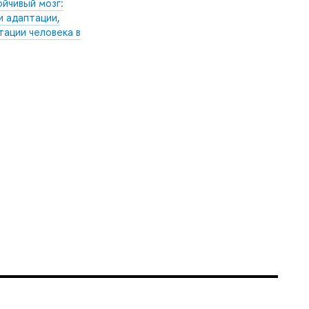
йчивый мозг:
 адаптации,
тации человека в