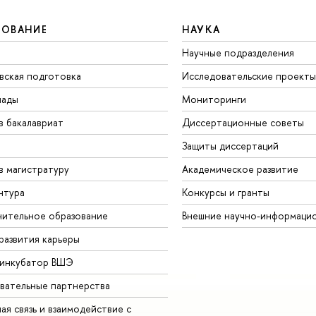
ЗОВАНИЕ
НАУКА
Научные подразделения
вская подготовка
Исследовательские проекты
иады
Мониторинги
в бакалавриат
Диссертационные советы
Защиты диссертаций
в магистратуру
Академическое развитие
нтура
Конкурсы и гранты
ительное образование
Внешние научно-информаци
развития карьеры
-инкубатор ВШЭ
вательные партнерства
ая связь и взаимодействие с