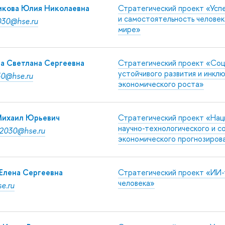
кова Юлия Николаевна
Стратегический проект «Усп
и самостоятельность челове
30@hse.ru
мире»
а Светлана Сергеевна
Стратегический проект «Соц
устойчивого развития и инкл
30@hse.ru
экономического роста»
Михаил Юрьевич
Стратегический проект «Нац
научно-технологического и с
t2030@hse.ru
экономического прогнозиров
Елена Сергеевна
Стратегический проект «ИИ-
человека»
e.ru