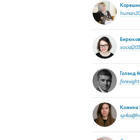
Корешни
human20
Бирюков
social20
Голанд 
foresigh
Кожина 
sp4ai@hs