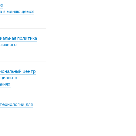
ех
ка в меняющемся
иальная политика
юзивного
иональный центр
оциально-
ания»
технологии для