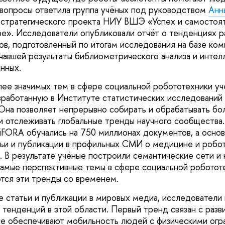
 вопросы ответила группа учёных под руководством
Анн
 стратегического проекта НИУ ВШЭ «Успех и самостоят
». Исследователи опубликовали отчёт о тенденциях р
ов, подготовленный по итогам исследования на базе ко
чавшей результаты библиометрического анализа и интел
нных.
лее значимых тем в сфере социальной робототехники уч
зработанную в Институте статистических исследований
Она позволяет непрерывно собирать и обрабатывать б
ти отслеживать глобальные тренды научного сообщества
iFORA обучались на 750 миллионах документов, а осно
тьи и публикации в профильных СМИ о медицине и робо
. В результате учёные построили семантические сети и 
самые перспективные темы в сфере социальной робототе
ются эти тренды со временем.
е статьи и публикации в мировых медиа, исследователи
 тенденций в этой области. Первый тренд связан с разв
ые обеспечивают мобильность людей с физическими огр