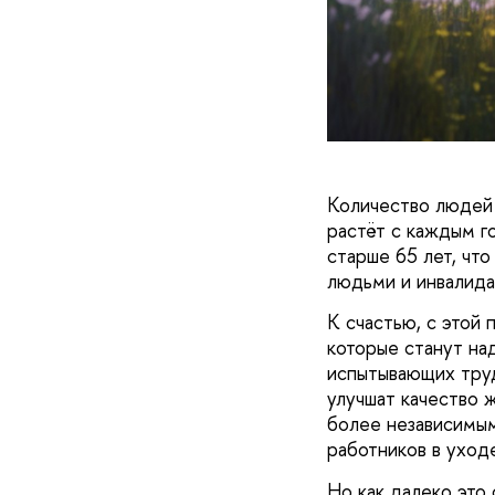
Количество людей
растёт с каждым г
старше 65 лет, чт
людьми и инвалида
К счастью, с этой
которые станут н
испытывающих труд
улучшат качество 
более независимым
работников в уход
Но как далеко это