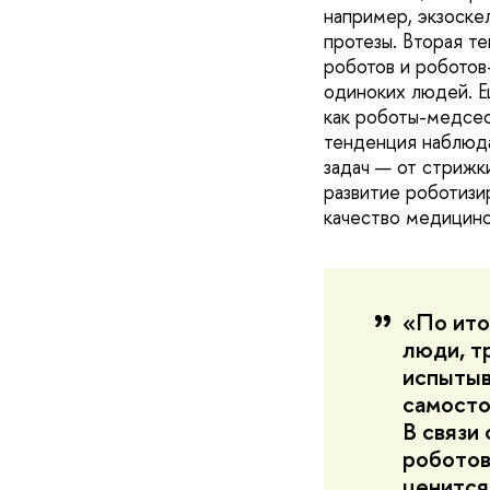
например, экзоске
протезы. Вторая т
роботов и роботов
одиноких людей. Е
как роботы-медсес
тенденция наблюда
задач — от стрижк
развитие роботизи
качество медицинс
«По ито
люди, т
испытыв
самосто
В связи
роботов
ценится