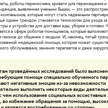
леты, роботы-переносчики, кровати для перемещения и
енденция, выявленная учёными Вышки, — это распростра
-компаньонов, которые могут стать надёжными партнёр
щё одним трендом становятся технологии для ухода за
тры и устройства для доставки еды, уборки и готовки. 
ется в сфере роботов-помощников, которые выполняют
и газонов до общения с людьми. И, наконец, пятый трен
рованной медицинской помощи, которая может существ
кого обслуживания, заменяя терапевтов и даже хирурго
гам проведённых исследований было выяснен
ребующие помощи специально обученного пер
ают негативные эмоции из-за невозможности
ятельно выполнять некоторые виды деятельн
 с чем использование социальных ассистивных
, во избежание обращения за помощью, высок
 и является востребованным со стороны