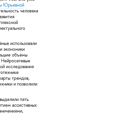
ы Юрьевной
ельность человека
азвития
мплексной
лектуального
ёные использовали
 и экономики
ольшие объёмы
. Нейросетевые
вой исследования
тотехнике
карты трендов,
хники и позволили
 выделили пять
итием ассистивных
аничениями,