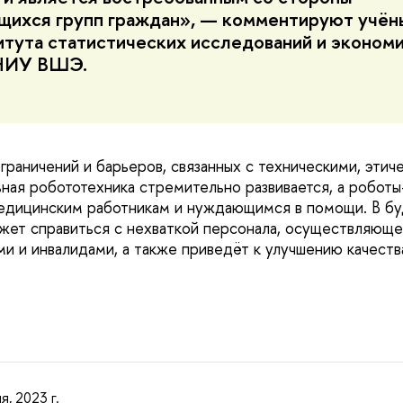
ихся групп граждан», — комментируют учён
итута статистических исследований и эконом
 НИУ ВШЭ.
граничений и барьеров, связанных с техническими, этич
ьная робототехника стремительно развивается, а робот
едицинским работникам и нуждающимся в помощи. В б
жет справиться с нехваткой персонала, осуществляюще
и и инвалидами, а также приведёт к улучшению качеств
я, 2023 г.