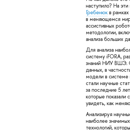
наступило? На эти
Гребенюк
в рамках
в меняющемся мире
ассистивных робот
методологии, вклю
анализа больших да
Для анализа наибо
систему iFORA, ра
знаний НИУ ВШЭ. 
данных, в частнос
модели в системе 
стали научные ста
за последние 5 лет
которые показали 
увидеть, как меня
Анализируя научны
наиболее значимых
технологий, котор