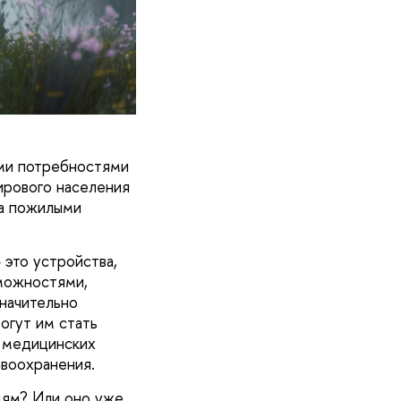
ми потребностями
ирового населения
за пожилыми
 это устройства,
можностями,
начительно
огут им стать
ь медицинских
авоохранения.
дям? Или оно уже