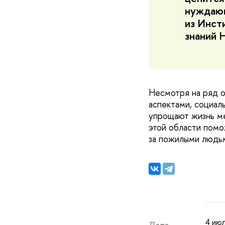
нуждающ
из Инст
знаний
Несмотря на ряд о
аспектами, социал
упрощают жизнь м
этой области помо
за пожилыми людьм
4 июл