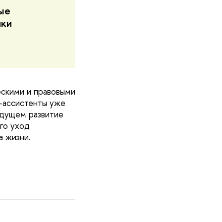
ые
ики
ескими и правовыми
ы-ассистенты уже
удущем развитие
го уход
а жизни.