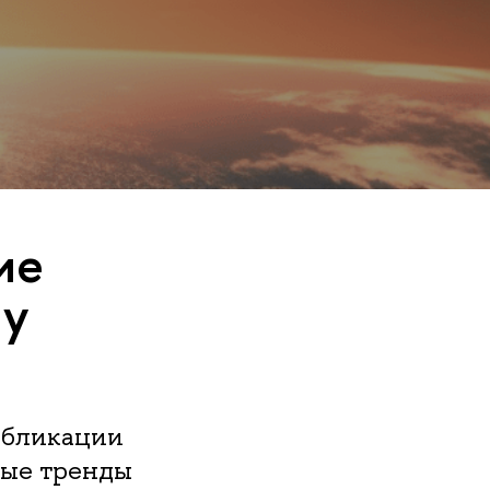
ие
шу
убликации
ные тренды