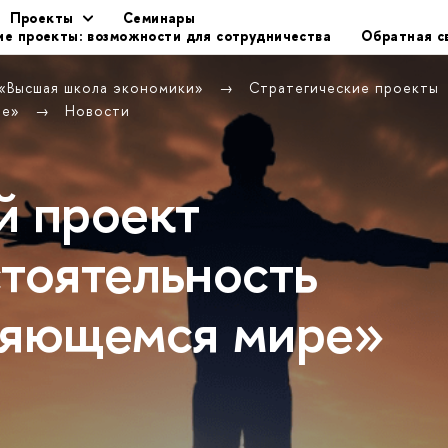
Проекты
Семинары
ие проекты: возможности для сотрудничества
Обратная с
 «Высшая школа экономики»
Стратегические проекты
ре»
Новости
й проект
тоя­тельность
няю­щемся мире»