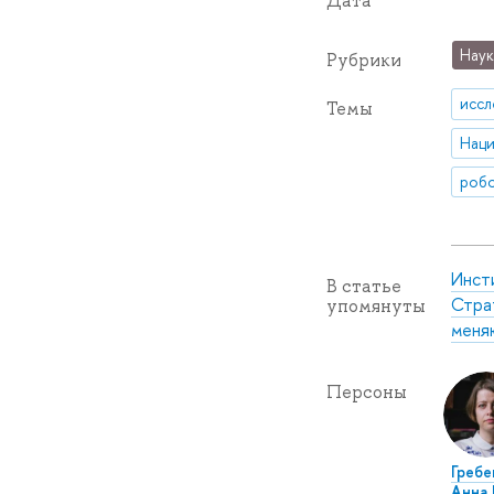
Дата
Наук
Рубрики
иссл
Темы
роб
Инст
В статье
Страт
упомянуты
меня
Персоны
Греб
Анна