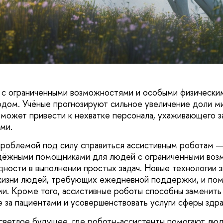
 с ограниченными возможностями и особыми физически
одом. Учёные прогнозируют сильное увеличение доли м
о может привести к нехватке персонала, ухаживающего 
ми.
 проблемой под силу справиться ассистивным роботам —
адёжными помощниками для людей с ограниченными воз
ности в выполнении простых задач. Новые технологии з
жизни людей, требующих ежедневной поддержки, и пом
и. Кроме того, ассистивные роботы способны заменит
е за пациентами и усовершенствовать услуги сферы здр
 светлое будущее, где роботы-ассистенты помогают лю