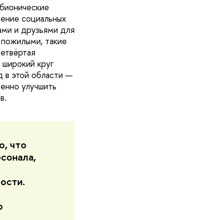
 бионические
нение социальных
ами и друзьями для
 пожилыми, такие
Четвёртая
 широкий круг
д в этой области —
енно улучшить
в.
о, что
сонала,
ости.
о