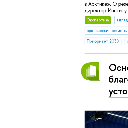
в Арктике». О рез
директор Институт
Экспертиза
взгля
арктические регионы
Приоритет 2030
Осн
благ
усто