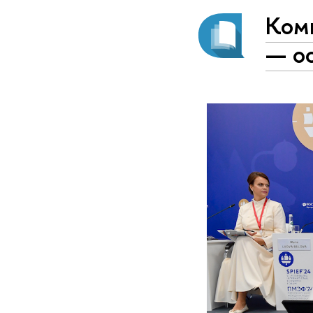
Ком
— ос