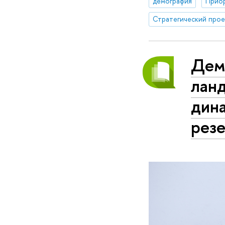
демография
Прио
Дем
лан
дин
рез