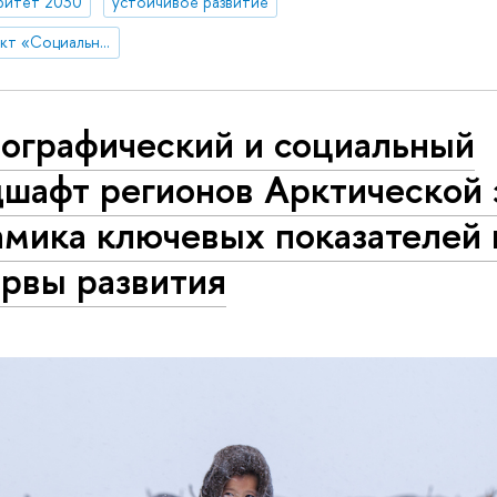
ритет 2030
устойчивое развитие
Стратегический проект «Социальная политика устойчивого развития и инклюзивного экономического роста»
ографический и социальный
дшафт регионов Арктической 
амика ключевых показателей 
ервы развития