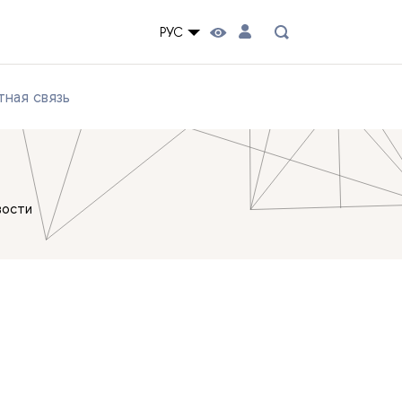
РУС
ная связь
вости