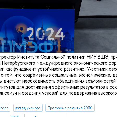
иректор Института Социальной политики НИУ ВШЭ, при
ии Петербургского международного экономического фо
ии как фундамент устойчивого развития». Участники сес
о том, что современные социальные, экономические, 
вы диктуют необходимость объединения возможностей 
итутов для достижения эффективных результатов в со
в семьи и создания условий для поддержания высокого
сора
взгляд ученого
Программа развития 2030