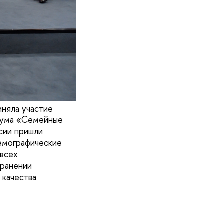
няла участие
рума «Семейные
сии пришли
демографические
всех
хранении
 качества