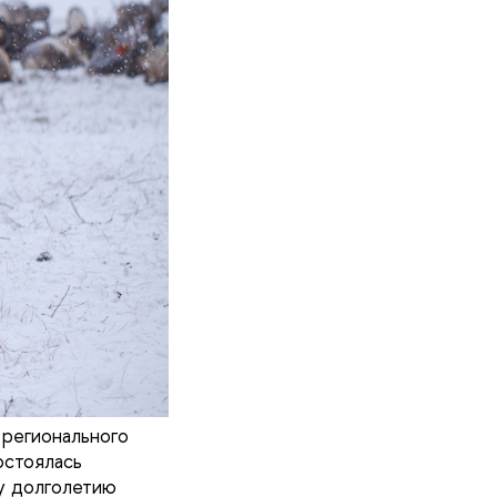
регионального
остоялась
у долголетию