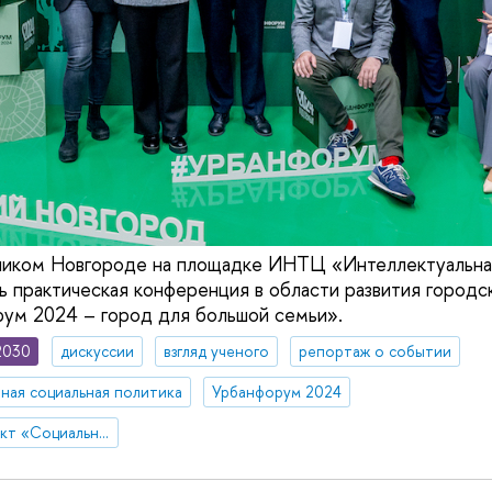
еликом Новгороде на площадке ИНТЦ «Интеллектуальна
ь практическая конференция в области развития город
ум 2024 – город для большой семьи».
2030
дискуссии
взгляд ученого
репортаж о событии
ная социальная политика
Урбанфорум 2024
Стратегический проект «Социальная политика устойчивого развития и инклюзивного экономического роста»