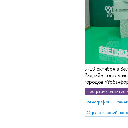
9-10 октября в В
Валдай» состоялас
городов «Урбанфор
Программа развития 
демография
семей