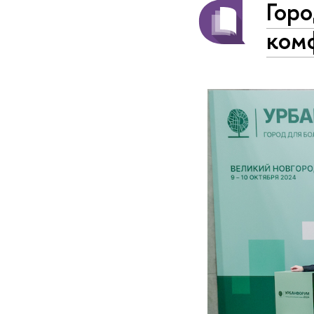
Гор
ком