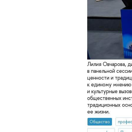
Лилия Овчарова, д
в панельной сесс
ценности и традиц
к единому мнению 
и культурные вызо
общественных инст
традиционных осно
ее жизни.
Общество
профес