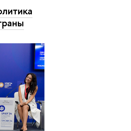
олитика
траны