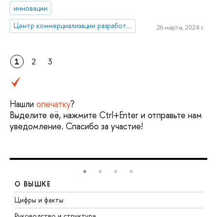
инновации
Центр коммерциализации разработок и трансфера технологий
26 марта, 2024 г.
1
2
3
Нашли
опечатку
?
Выделите её, нажмите Ctrl+Enter и отправьте нам
уведомление. Спасибо за участие!
О ВЫШКЕ
Цифры и факты
Л
Руководство и структура
Д