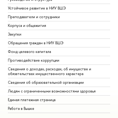
Устойчивое развитие в НИУ ВШЭ
О
Преподаватели и сотрудники
П
Корпуса и общежития
В
Закупки
П
Обращения граждан в НИУ ВШЭ
А
Фонд целевого капитала
Д
Противодействие коррупции
Ц
Сведения о доходах, расходах, об имуществе и
Б
обязательствах имущественного характера
О
Сведения об образовательной организации
О
Людям с ограниченными возможностями здоровья
Единая платежная страница
Работа в Вышке