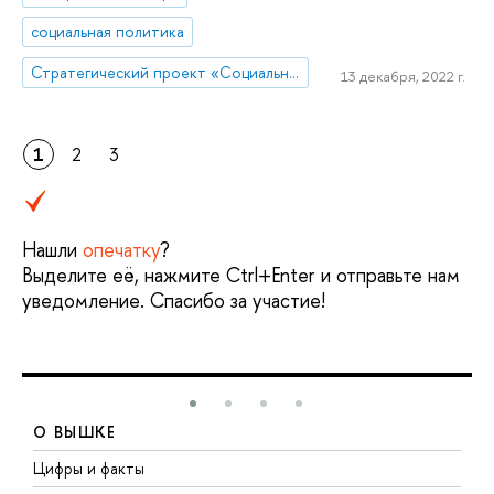
социальная политика
Стратегический проект «Социальная политика устойчивого развития и инклюзивного экономического роста»
13 декабря, 2022 г.
1
2
3
Нашли
опечатку
?
Выделите её, нажмите Ctrl+Enter и отправьте нам
уведомление. Спасибо за участие!
О ВЫШКЕ
Цифры и факты
Л