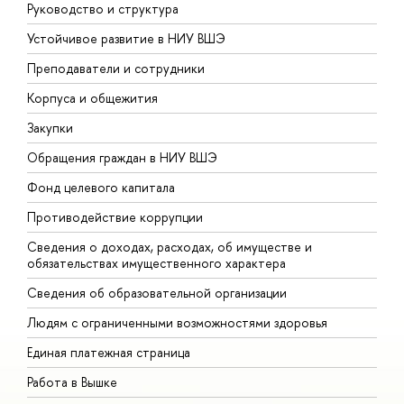
Руководство и структура
Д
Устойчивое развитие в НИУ ВШЭ
О
Преподаватели и сотрудники
П
Корпуса и общежития
В
Закупки
П
Обращения граждан в НИУ ВШЭ
А
Фонд целевого капитала
Д
Противодействие коррупции
Ц
Сведения о доходах, расходах, об имуществе и
Б
обязательствах имущественного характера
О
Сведения об образовательной организации
О
Людям с ограниченными возможностями здоровья
Единая платежная страница
Работа в Вышке