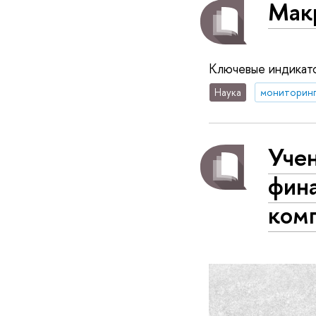
Мак
Ключевые индикато
Наука
мониторин
Уче
фин
комп