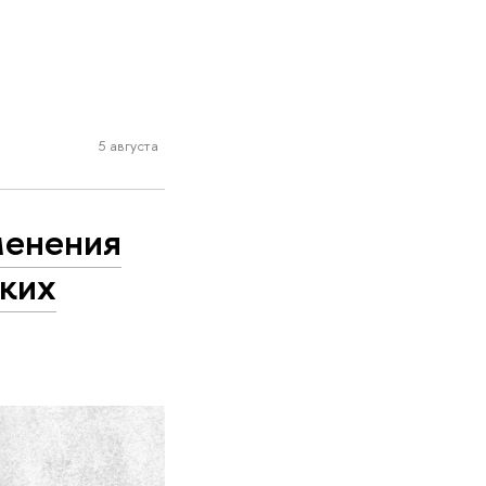
5 августа
менения
ских