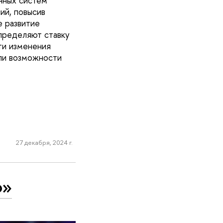
нных систем
ий, повысив
е развитие
пределяют ставку
ти изменения
или возможности
27 декабря, 2024 г.
о»