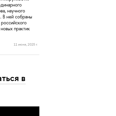
рдинарного
а, научного
 В ней собраны
 российского
 новых практик
11 июня, 2025 г.
ться в