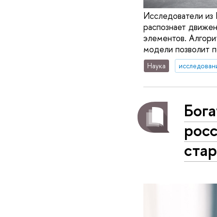
Исследователи из
распознает движен
элементов. Алгори
модели позволит п
Наука
исследован
Бога
росс
стар