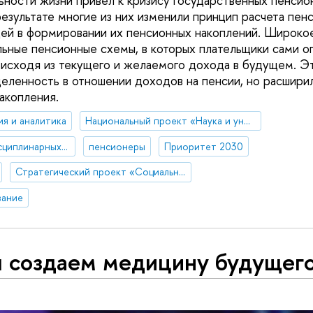
ности жизни привел к кризису государственных пенсио
результате многие из них изменили принцип расчета пенс
ей в формировании их пенсионных накоплений. Широко
ьные пенсионные схемы, в которых плательщики сами о
 исходя из текущего и желаемого дохода в будущем. Э
еленность в отношении доходов на пенсии, но расшир
акопления.
ия и аналитика
Национальный проект «Наука и университеты»
НЦМУ "Центр междисциплинарных исследований человеческого потенциала"
пенсионеры
Приоритет 2030
Стратегический проект «Социальная политика устойчивого развития и инклюзивного экономического роста»
вание
 создаем медицину будущег