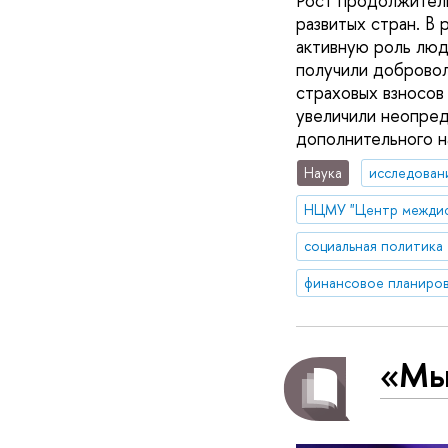
Рост продолжитель
развитых стран. В 
активную роль люд
получили добровол
страховых взносов
увеличили неопред
дополнительного н
Наука
исследован
социальная политика
финансовое планиро
«Мы