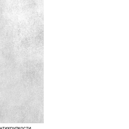
нтихрупкости.