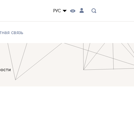
РУС
ная связь
вости