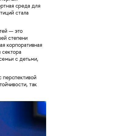
ортная среда для
тиций стала
тей — это
шей степени
ая корпоративная
 сектора
семьи с детьми,
с перспективой
тойчивости, так