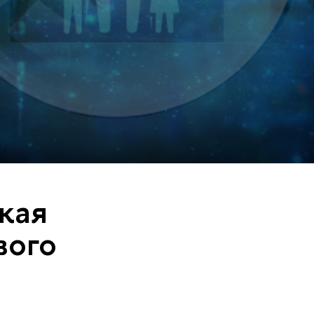
кая
вого