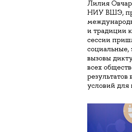
Лилия Овчар
НИУ ВШЭ, пр
международн
и традиции к
сессии приш
социальные,
вызовы дикт
всех общест
результатов 
условий для 