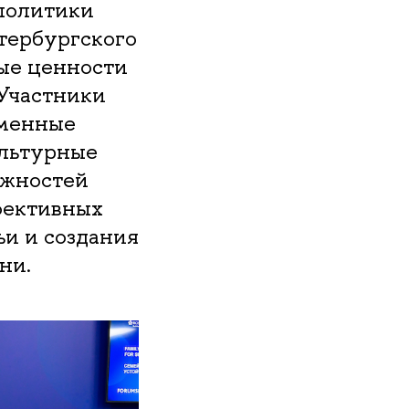
политики
тербургского
ые ценности
 Участники
еменные
ультурные
ожностей
фективных
ьи и создания
ни.