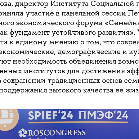
ова, директор Института Социальной 
иняла участие в панельной сессии Пе
ого экономического форума «Семейн
ак фундамент устойчивого развития».
ли к единому мнению о том, что совр
 экономические, демографические и к
уют необходимость объединения возм
венных институтов для достижения эф
в сохранении традиционных основ сем
поддержания высокого качества ее жиз