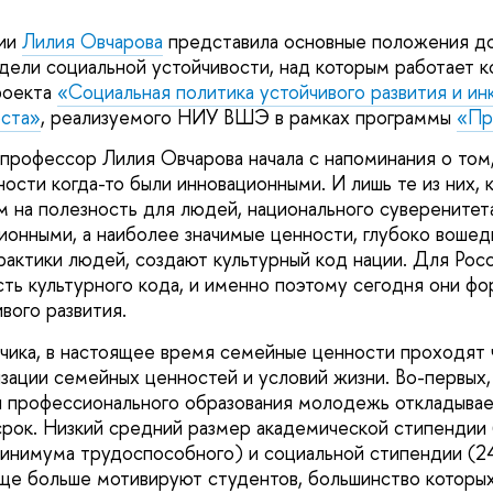
сии
Лилия Овчарова
представила основные положения д
дели социальной устойчивости, над которым работает 
роекта
«Социальная политика устойчивого развития и ин
оста»
, реализуемого НИУ ВШЭ в рамках программы
«Пр
профессор Лилия Овчарова начала с напоминания о том,
ости когда-то были инновационными. И лишь те из них,
 на полезность для людей, национального суверенитета
ионными, а наиболее значимые ценности, глубоко воше
рактики людей, создают культурный код нации. Для Рос
сть культурного кода, и именно поэтому сегодня они ф
вого развития.
ика, в настоящее время семейные ценности проходят 
зации семейных ценностей и условий жизни. Во-первых,
я профессионального образования молодежь откладыва
срок. Низкий средний размер академической стипендии
минимума трудоспособного) и социальной стипендии (
ще больше мотивируют студентов, большинство которы