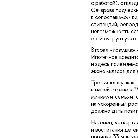
с работой), откла
Овчарова подчеркн
в сопоставимом ви
стипендий, репро
невозможность сов
если супруги учатс
Вторая «ловушка» 
Ипотечное кредит
и здесь приемлемо
экономкласса для
Третья «ловушка» 
в нашей стране в 
минимум семьям, с
на ускоренный рос
должно дать позит
Наконец, четверта
и воспитания дете
порядка 33 млн че