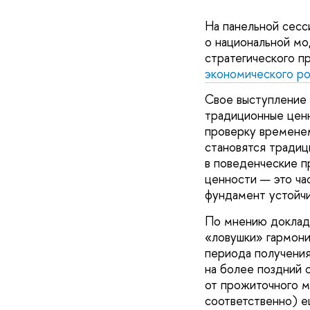
На панельной сес
о национальной мо
стратегического п
экономического р
Свое выступление 
традиционные ценн
проверку временем
становятся традиц
в поведенческие п
ценности — это ча
фундамент устойчи
По мнению докладч
«ловушки» гармони
периода получени
на более поздний 
от прожиточного 
соответственно) е