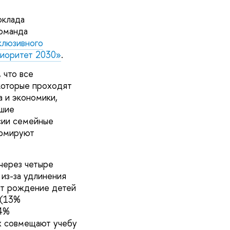
оклада
команда
клюзивного
иоритет 2030»
.
 что все
 которые проходят
 и экономики,
дшие
сии семейные
ормируют
через четыре
 из-за удлинения
ет рождение детей
 (13%
24%
х совмещают учебу