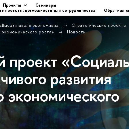
Проекты
Семинары
ие проекты: возможности для сотрудничества
Обратная с
 «Высшая школа экономики»
Стратегические проекты
о экономического роста»
Новости
й проект «Социал
чивого развития
о экономического