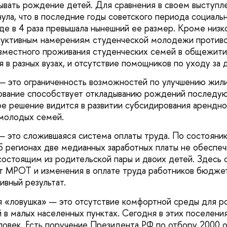
дывать рождение детей. Для сравнения в своем выступл
ула, что в последние годы советского периода социаль
де в 4 раза превышала нынешний ее размер. Кроме низк
дуктивным намерениям студенческой молодежи против
местного проживания студенческих семей в общежитии
я в разных вузах, и отсутствие помощников по уходу за 
— это ограниченность возможностей по улучшению жил
ование способствует откладыванию рождений последую
е решение видится в развитии субсидирования арендно
 молодых семей.
— это сложившаяся система оплаты труда. По состояни
35 регионах две медианных заработных платы не обеспе
остоящим из родительской пары и двоих детей. Здесь с
т МРОТ и изменения в оплате труда работников бюджет
ивный результат.
я «ловушка» — это отсутствие комфортной среды для 
й в малых населенных пунктах. Сегодня в этих поселени
ловек. Есть поручение Президента РФ по отбору 2000 