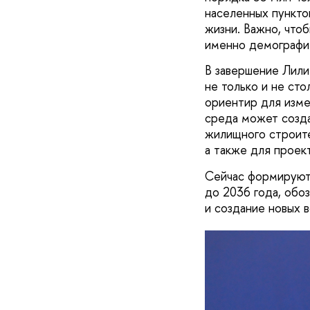
населенных пункто
жизни. Важно, что
именно демографи
В завершение Лили
не только и не ст
ориентир для изме
среда может созда
жилищного строите
а также для проек
Сейчас формируютс
до 2036 года, обо
и создание новых 