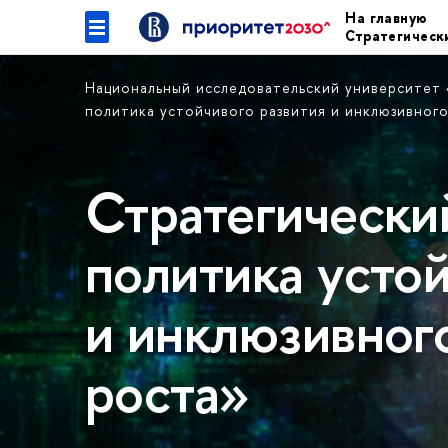
На главную
Стратегическ
Национальный исследовательский университет
политика устойчивого развития и инклюзивног
Стратегически
политика устой
и инклюзивног
роста»