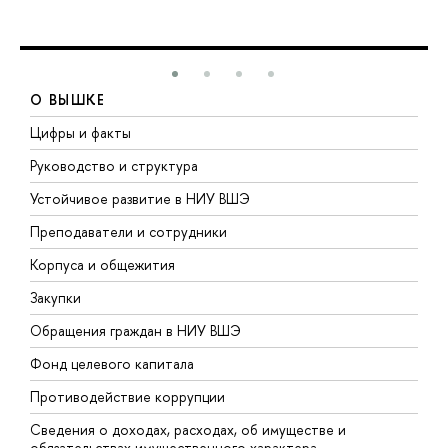
О ВЫШКЕ
Цифры и факты
Л
Руководство и структура
Д
Устойчивое развитие в НИУ ВШЭ
О
Преподаватели и сотрудники
П
Корпуса и общежития
В
Закупки
П
Обращения граждан в НИУ ВШЭ
А
Фонд целевого капитала
Д
Противодействие коррупции
Ц
Сведения о доходах, расходах, об имуществе и
Б
обязательствах имущественного характера