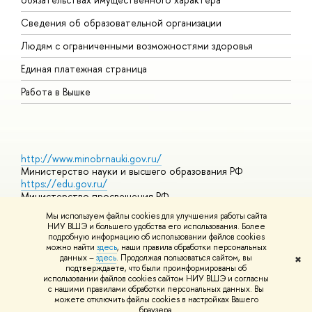
О
Сведения об образовательной организации
О
Людям с ограниченными возможностями здоровья
Единая платежная страница
Работа в Вышке
http://www.minobrnauki.gov.ru/
Министерство науки и высшего образования РФ
https://edu.gov.ru/
Министерство просвещения РФ
https://elearning.hse.ru/mooc
Мы используем файлы cookies для улучшения работы сайта
Массовые открытые онлайн-курсы
НИУ ВШЭ и большего удобства его использования. Более
подробную информацию об использовании файлов cookies
можно найти
здесь
, наши правила обработки персональных
данных –
здесь
. Продолжая пользоваться сайтом, вы
✖
© НИУ ВШЭ 1993–2026
Адреса и контакты
Условия
подтверждаете, что были проинформированы об
использования материалов
Политика конфиденциальности
Карта
использовании файлов cookies сайтом НИУ ВШЭ и согласны
сайта
с нашими правилами обработки персональных данных. Вы
Шрифты HSE Sans и HSE Slab разработаны в
Школе дизайна НИУ
можете отключить файлы cookies в настройках Вашего
ВШЭ
браузера.