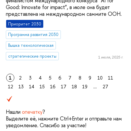
финалистом международного конкурса “AI for
Good: Innovate for impact”, в июле она будет
представлена на международном cаммите ООН.
Приоритет 2030
Программа развития 2030
Вышка технологическая
стратегические проекты
1 июля, 2025 г.
1
2
3
4
5
6
7
8
9
10
11
12
13
14
15
16
17
18
19
...
27
Нашли
опечатку
?
Выделите её, нажмите Ctrl+Enter и отправьте нам
уведомление. Спасибо за участие!