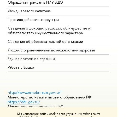
Обращения граждан в НИУ ВШЭ
А
Фонд целевого капитала
Д
Противодействие коррупции
Ц
Сведения о доходах, расходах, об имуществе и
Б
обязательствах имущественного характера
О
Сведения об образовательной организации
О
Людям с ограниченными возможностями здоровья
Единая платежная страница
Работа в Вышке
http://www.minobrnauki.gov.ru/
Министерство науки и высшего образования РФ
https://edu.gov.ru/
Министерство просвещения РФ
https://elearning.hse.ru/mooc
Мы используем файлы cookies для улучшения работы сайта
Массовые открытые онлайн-курсы