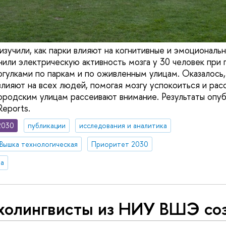
учили, как парки влияют на когнитивные и эмоциональ
нили электрическую активность мозга у 30 человек при
огулками по паркам и по оживленным улицам. Оказалось,
влияют на всех людей, помогая мозгу успокоиться и рас
городским улицам рассеивают внимание. Результаты опуб
Reports.
2030
публикации
исследования и аналитика
Вышка технологическая
Приоритет 2030
ва
холингвисты из НИУ ВШЭ со