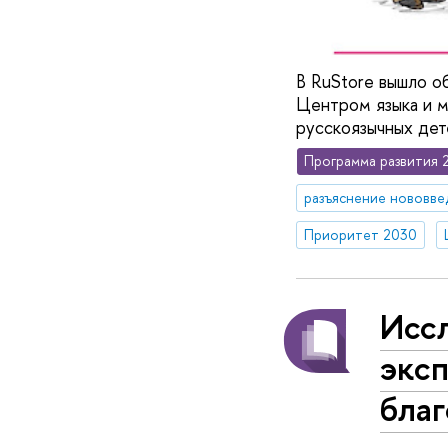
В RuStore вышло 
Центром языка и м
русскоязычных дете
Программа развития 
разъяснение нововве
Приоритет 2030
Исс
экс
благ