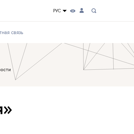
РУС
ная связь
вости
я»