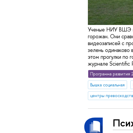
Ученые НИУ ВШЭ из
горожан. Они срав
видеозаписей с пр
зелень одинаково 
этом прогулки по 
журнале Scientific 
Программа развития 
Вышка социальная
центры превосходст
Пси