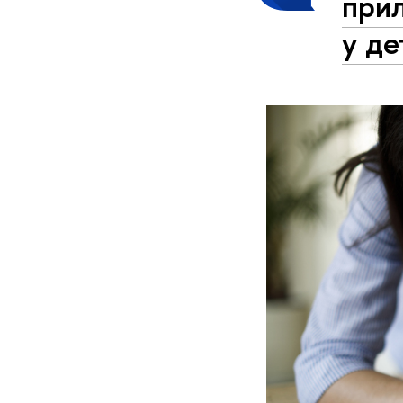
при
у де