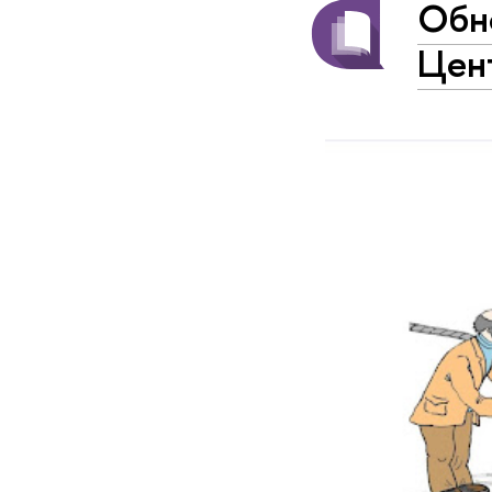
Обн
Цент