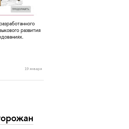
разработанного
ыкового развития
едованиях.
19 января
горожан