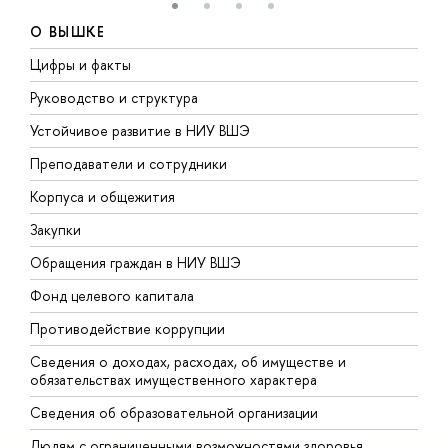
О ВЫШКЕ
Цифры и факты
Л
Руководство и структура
Д
Устойчивое развитие в НИУ ВШЭ
О
Преподаватели и сотрудники
П
Корпуса и общежития
В
Закупки
П
Обращения граждан в НИУ ВШЭ
А
Фонд целевого капитала
Д
Противодействие коррупции
Ц
Сведения о доходах, расходах, об имуществе и
Б
обязательствах имущественного характера
О
Сведения об образовательной организации
О
Людям с ограниченными возможностями здоровья