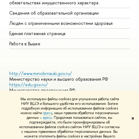
обязательствах имущественного характера
О
Сведения об образовательной организации
О
Людям с ограниченными возможностями здоровья
Единая платежная страница
Работа в Вышке
http://www.minobrnauki.gov.ru/
Министерство науки и высшего образования РФ
https://edu.gov.ru/
Министерство просвещения РФ
https://elearning.hse.ru/mooc
Мы используем файлы cookies для улучшения работы сайта
Массовые открытые онлайн-курсы
НИУ ВШЭ и большего удобства его использования. Более
подробную информацию об использовании файлов cookies
можно найти
здесь
, наши правила обработки персональных
данных –
здесь
. Продолжая пользоваться сайтом, вы
✖
© НИУ ВШЭ 1993–2026
Адреса и контакты
Условия
подтверждаете, что были проинформированы об
использования материалов
Политика конфиденциальности
Карта
использовании файлов cookies сайтом НИУ ВШЭ и согласны
сайта
с нашими правилами обработки персональных данных. Вы
Шрифты HSE Sans и HSE Slab разработаны в
Школе дизайна НИУ
можете отключить файлы cookies в настройках Вашего