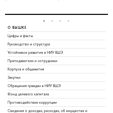
О ВЫШКЕ
Цифры и факты
Л
Руководство и структура
Д
Устойчивое развитие в НИУ ВШЭ
О
Преподаватели и сотрудники
П
Корпуса и общежития
В
Закупки
П
Обращения граждан в НИУ ВШЭ
А
Фонд целевого капитала
Д
Противодействие коррупции
Ц
Сведения о доходах, расходах, об имуществе и
Б