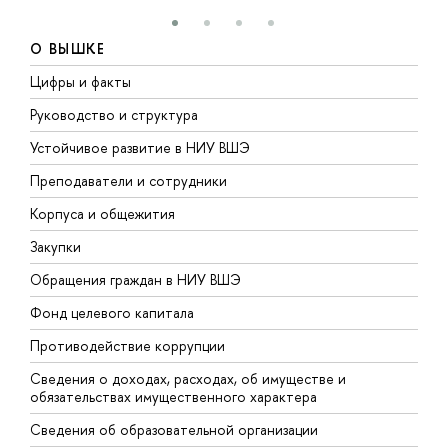
О ВЫШКЕ
Цифры и факты
Л
Руководство и структура
Д
Устойчивое развитие в НИУ ВШЭ
О
Преподаватели и сотрудники
П
Корпуса и общежития
В
Закупки
П
Обращения граждан в НИУ ВШЭ
А
Фонд целевого капитала
Д
Противодействие коррупции
Ц
Сведения о доходах, расходах, об имуществе и
Б
обязательствах имущественного характера
О
Сведения об образовательной организации
О