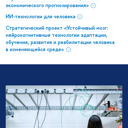
экономического прогнозирования»
ИИ-технологии для человека
Стратегический проект «Устойчивый мозг:
нейрокогнитивные технологии адаптации,
обучения, развития и реабилитации человека
в изменяющейся среде»