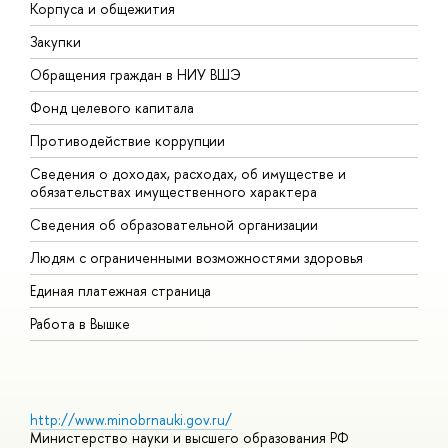
Корпуса и общежития
В
Закупки
П
Обращения граждан в НИУ ВШЭ
А
Фонд целевого капитала
Д
Противодействие коррупции
Ц
Сведения о доходах, расходах, об имуществе и
Б
обязательствах имущественного характера
О
Сведения об образовательной организации
О
Людям с ограниченными возможностями здоровья
Единая платежная страница
Работа в Вышке
http://www.minobrnauki.gov.ru/
Министерство науки и высшего образования РФ