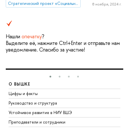
Стратегический проект «Социальная политика устойчивого развития и инклюзивного экономического роста»
8 ноября, 2024 г.
Нашли
опечатку
?
Выделите её, нажмите Ctrl+Enter и отправьте нам
уведомление. Спасибо за участие!
О ВЫШКЕ
Цифры и факты
Л
Руководство и структура
Д
Устойчивое развитие в НИУ ВШЭ
О
Преподаватели и сотрудники
П