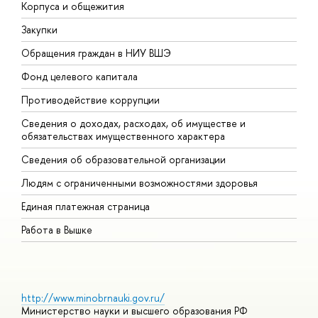
Корпуса и общежития
В
Закупки
П
Обращения граждан в НИУ ВШЭ
А
Фонд целевого капитала
Д
Противодействие коррупции
Ц
Сведения о доходах, расходах, об имуществе и
Б
обязательствах имущественного характера
О
Сведения об образовательной организации
О
Людям с ограниченными возможностями здоровья
Единая платежная страница
Работа в Вышке
http://www.minobrnauki.gov.ru/
Министерство науки и высшего образования РФ