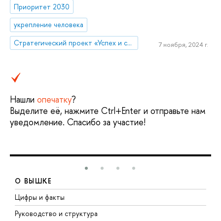
Приоритет 2030
укрепление человека
Стратегический проект «Успех и самостоятельность человека в меняющемся мире»
7 ноября, 2024 г.
Нашли
опечатку
?
Выделите её, нажмите Ctrl+Enter и отправьте нам
уведомление. Спасибо за участие!
О ВЫШКЕ
Цифры и факты
Л
Руководство и структура
Д