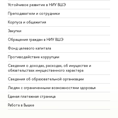
Устойчивое развитие в НИУ ВШЭ
О
Преподаватели и сотрудники
П
Корпуса и общежития
В
Закупки
П
Обращения граждан в НИУ ВШЭ
А
Фонд целевого капитала
Д
Противодействие коррупции
Ц
Сведения о доходах, расходах, об имуществе и
Б
обязательствах имущественного характера
О
Сведения об образовательной организации
О
Людям с ограниченными возможностями здоровья
Единая платежная страница
Работа в Вышке