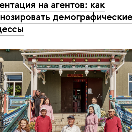
нтация на агентов: как
гнозировать демографически
цессы