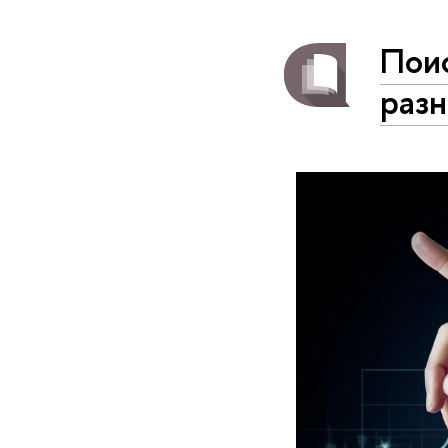
Пои
разн