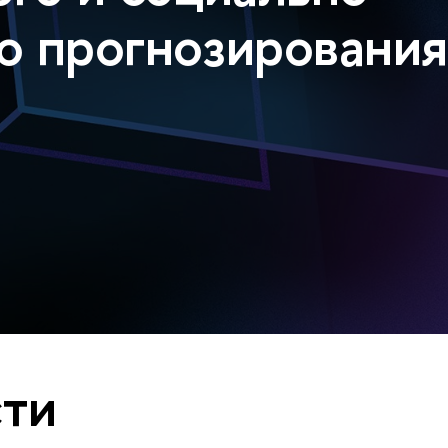
о прогнозировани
ти