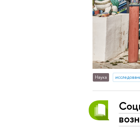
Наука
исследован
Соци
возн