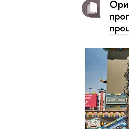
Орие
про
про