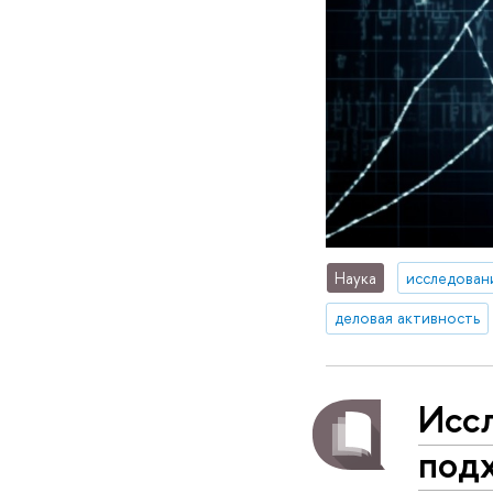
Наука
исследован
деловая активность
Исс
под