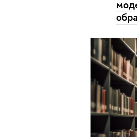
мод
обра