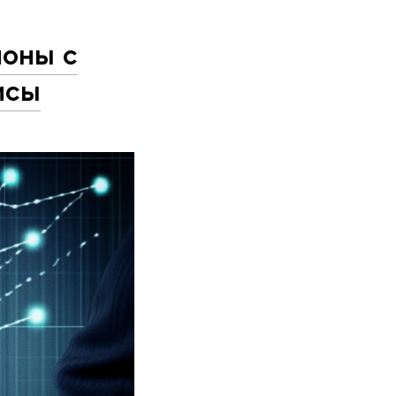
ионы с
исы