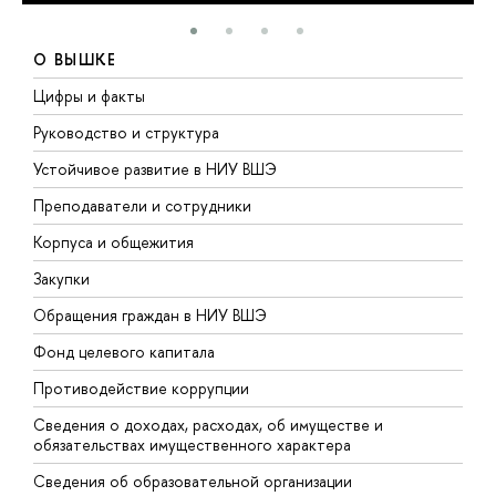
О ВЫШКЕ
Цифры и факты
Л
Руководство и структура
Д
Устойчивое развитие в НИУ ВШЭ
О
Преподаватели и сотрудники
П
Корпуса и общежития
В
Закупки
П
Обращения граждан в НИУ ВШЭ
А
Фонд целевого капитала
Д
Противодействие коррупции
Ц
Сведения о доходах, расходах, об имуществе и
Б
обязательствах имущественного характера
О
Сведения об образовательной организации