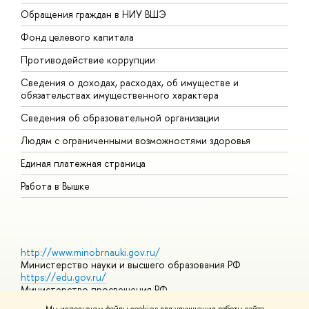
Обращения граждан в НИУ ВШЭ
А
Фонд целевого капитала
Д
Противодействие коррупции
Ц
Сведения о доходах, расходах, об имуществе и
Б
обязательствах имущественного характера
О
Сведения об образовательной организации
О
Людям с ограниченными возможностями здоровья
Единая платежная страница
Работа в Вышке
http://www.minobrnauki.gov.ru/
Министерство науки и высшего образования РФ
https://edu.gov.ru/
Министерство просвещения РФ
https://elearning.hse.ru/mooc