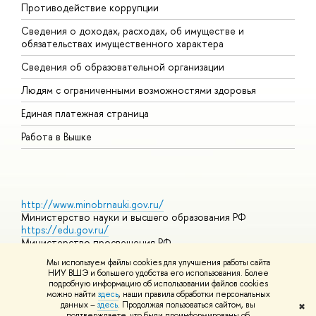
Противодействие коррупции
Ц
Сведения о доходах, расходах, об имуществе и
Б
обязательствах имущественного характера
О
Сведения об образовательной организации
О
Людям с ограниченными возможностями здоровья
Единая платежная страница
Работа в Вышке
http://www.minobrnauki.gov.ru/
Министерство науки и высшего образования РФ
https://edu.gov.ru/
Министерство просвещения РФ
https://elearning.hse.ru/mooc
Мы используем файлы cookies для улучшения работы сайта
Массовые открытые онлайн-курсы
НИУ ВШЭ и большего удобства его использования. Более
подробную информацию об использовании файлов cookies
можно найти
здесь
, наши правила обработки персональных
данных –
здесь
. Продолжая пользоваться сайтом, вы
✖
© НИУ ВШЭ 1993–2026
Адреса и контакты
Условия
подтверждаете, что были проинформированы об