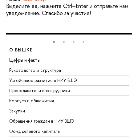
Выделите её, нажмите Ctrl+Enter и отправьте нам
уведомление. Спасибо за участие!
О ВЫШКЕ
Цифры и факты
Л
Руководство и структура
Д
Устойчивое развитие в НИУ ВШЭ
О
Преподаватели и сотрудники
П
Корпуса и общежития
В
Закупки
П
Обращения граждан в НИУ ВШЭ
А
Фонд целевого капитала
Д