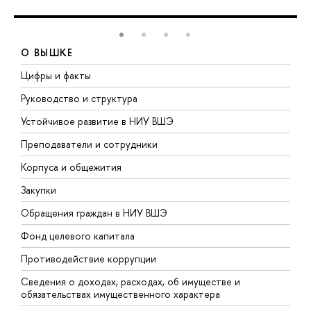
О ВЫШКЕ
Цифры и факты
Л
Руководство и структура
Д
Устойчивое развитие в НИУ ВШЭ
О
Преподаватели и сотрудники
П
Корпуса и общежития
В
Закупки
П
Обращения граждан в НИУ ВШЭ
А
Фонд целевого капитала
Д
Противодействие коррупции
Ц
Сведения о доходах, расходах, об имуществе и
Б
обязательствах имущественного характера
О