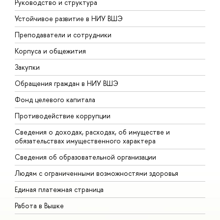
Руководство и структура
Д
Устойчивое развитие в НИУ ВШЭ
О
Преподаватели и сотрудники
П
Корпуса и общежития
В
Закупки
П
Обращения граждан в НИУ ВШЭ
А
Фонд целевого капитала
Д
Противодействие коррупции
Ц
Сведения о доходах, расходах, об имуществе и
Б
обязательствах имущественного характера
О
Сведения об образовательной организации
О
Людям с ограниченными возможностями здоровья
Единая платежная страница
Работа в Вышке