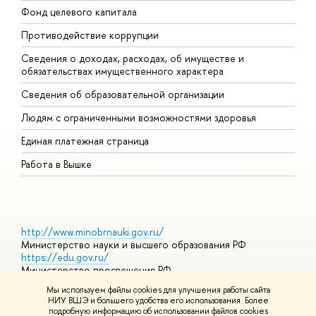
Фонд целевого капитала
Д
Противодействие коррупции
Ц
Сведения о доходах, расходах, об имуществе и
Б
обязательствах имущественного характера
О
Сведения об образовательной организации
О
Людям с ограниченными возможностями здоровья
Единая платежная страница
Работа в Вышке
http://www.minobrnauki.gov.ru/
Министерство науки и высшего образования РФ
https://edu.gov.ru/
Министерство просвещения РФ
https://elearning.hse.ru/mooc
Мы используем файлы cookies для улучшения работы сайта
Массовые открытые онлайн-курсы
НИУ ВШЭ и большего удобства его использования. Более
подробную информацию об использовании файлов cookies