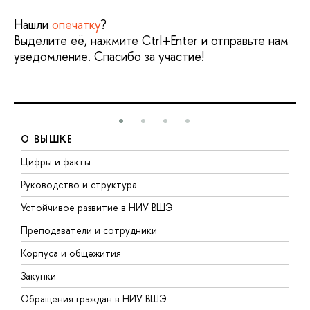
Нашли
опечатку
?
Выделите её, нажмите Ctrl+Enter и отправьте нам
уведомление. Спасибо за участие!
О ВЫШКЕ
Цифры и факты
Л
Руководство и структура
Д
Устойчивое развитие в НИУ ВШЭ
О
Преподаватели и сотрудники
П
Корпуса и общежития
В
Закупки
П
Обращения граждан в НИУ ВШЭ
А