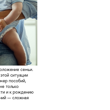
положение семьи.
этой ситуации
змер пособий,
не только
сти и к рождению
ений — сложная