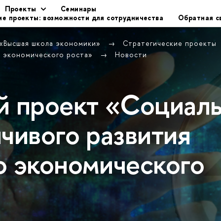
Проекты
Семинары
ие проекты: возможности для сотрудничества
Обратная с
 «Высшая школа экономики»
Стратегические проекты
о экономического роста»
Новости
й проект «Социал
чивого развития
о экономического