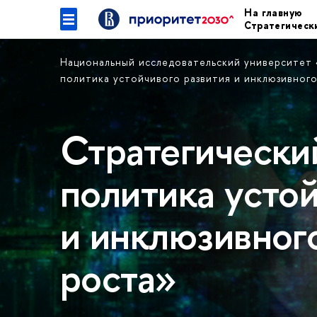
На главную
Стратегическ
Национальный исследовательский университет
политика устойчивого развития и инклюзивног
Стратегически
политика устой
и инклюзивног
роста»