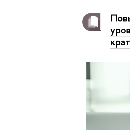
Пов
уров
кра