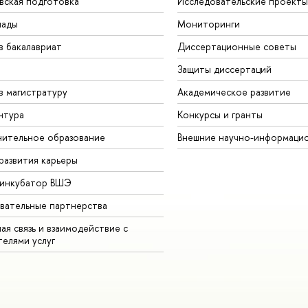
вская подготовка
Исследовательские проекты
иады
Мониторинги
в бакалавриат
Диссертационные советы
Защиты диссертаций
в магистратуру
Академическое развитие
нтура
Конкурсы и гранты
ительное образование
Внешние научно-информаци
развития карьеры
-инкубатор ВШЭ
вательные партнерства
ая связь и взаимодействие с
телями услуг