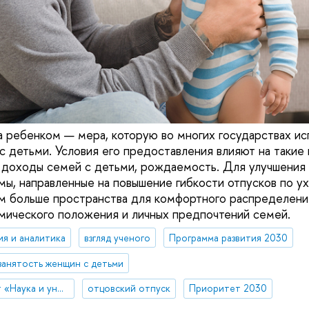
а ребенком — мера, которую во многих государствах ис
 детьми. Условия его предоставления влияют на такие п
 доходы семей с детьми, рождаемость. Для улучшения 
ы, направленные на повышение гибкости отпусков по ух
м больше пространства для комфортного распределени
мического положения и личных предпочтений семей.
ия и аналитика
взгляд ученого
Программа развития 2030
занятость женщин с детьми
Национальный проект «Наука и университеты»
отцовский отпуск
Приоритет 2030