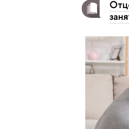
Отц
заня