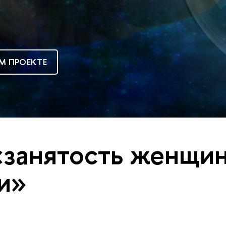
М ПРОЕКТЕ
«занятость женщин
и»