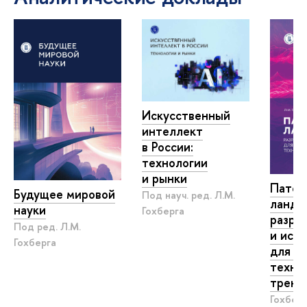
Искусственный
интеллект
России:
технологии
и рынки
Патен
Будущее мировой
Под науч. ред. Л.М.
ландш
науки
Гохберга
разра
Под ред. Л.М.
и исп
Гохберга
для а
техно
трен
Гохберг