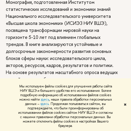
Монография, подготовленная Институтом
статистических исследований и экономики знаний
Национального исследовательского университета
«Высшая школа экономики» (ИСИЭЗ НИУ ВШЭ),
посвящена трансформации мировой науки на
оризонте 5-10 лет под влиянием глобальных
трендов. В книге анализируются устойчивые и
долгосрочные закономерности развития основных
локов сферы науки: исследовательского цикла,
акторов, ресурсов, кадров, результатов и политики.
На основе результатов масштабного опроса ведущих
российских и зарубежных ученых и экспертных
интервью создается образ науки будущего,
Мы используем файлы cookies для улучшения работы сайта
НИУ ВШЭ и большего удобства его использования. Более
оценивается потенциал повышения ее
подробную информацию об использовании файлов cookies
результативности и возможности отвечать на
можно найти
здесь
, наши правила обработки персональных
данных –
здесь
. Продолжая пользоваться сайтом, вы
✖
лобальные социально-экономические, политические и
подтверждаете, что были проинформированы о
использовании файлов cookies сайтом НИУ ВШЭ и согласны
технологические вызовы.
с нашими правилами обработки персональных данных. Вы
Издание может быть полезно представителям
можете отключить файлы cookies в настройках Вашего
раузера.
органов государственной власти, руководителям и