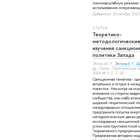
полномасштабную ревизию 
использованию опережающих
Добавлено: 25 октября 2023 
СТАТЬЯ
Теоретико-
методологические
изучения санкцион
политики Запада
Энтин М. Л.
,
Энтина Е. Г.
,
Да
др.
, Полис. Политические 
2024 № 1 С. 7–20
Санкционная тематика - одн
актуальных и острых в меж
повестке. Несмотря на огр
внимание со стороны акаде
сообщества, она слабо впис
широкий теоретический пла
международных отношениях
предпринята попытка очерт
методологические рамки д
исследования санкционной
углом конструктивистской
"нормативного предпринима
Предлагаемая авторами мод