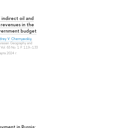
 indirect oil and
 revenues in the
vernment budget
drey V. Chernyavskiy
,
urasian Geography and
Vol. 65 No. 1 P. 119–133
рта 2024 г.
oyment in Russia: