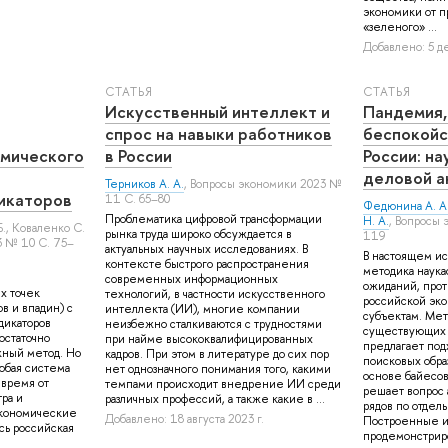
экономики от п
«зеленого» ...
Добавлено: 5 де
СТАТЬЯ
СТАТЬЯ
Искусственный интеллект и
Пандемия,
спрос на навыки работников
беспокойс
омического
в России
России: н
деловой а
Терников А. А.
, Вопросы экономики 2023 №
икаторов
11 С. 65–80
Федюнина А. А
Проблематика цифровой трансформации
Н. А.
, Вопросы 
.
,
Коваленко С.
рынка труда широко обсуждается в
119
3 № 10 С. 75–
актуальных научных исследованиях. В
В настоящем ис
контексте быстрого распространения
методика наука
современных информационных
ожиданий, прот
х точек
технологий, в частности искусственного
российской эк
в и впадин) с
интеллекта (ИИ), многие компании
субъектам. Мет
икаторов
неизбежно сталкиваются с трудностями
существующих п
остаточно
при найме высококвалифицированных
предлагает под
жный метод. Но
кадров. При этом в литературе до сих пор
поисковых образ
любая система
нет однозначного понимания того, какими
основе байесо
время от
темпами происходит внедрение ИИ среди
решает вопрос
ра и
различных профессий, а также какие в ...
рядов по отдел
экономические
Добавлено: 18 августа 2023 г.
Построенные и
сь российская
продемонстриро