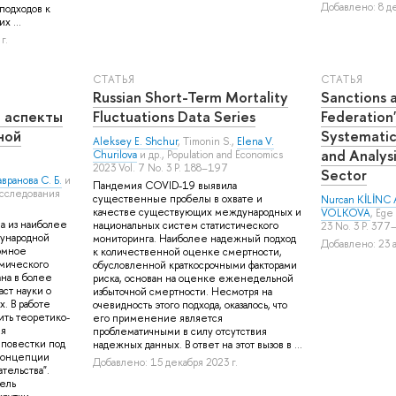
Добавлено: 8 де
подходов к
 ...
г.
СТАТЬЯ
СТАТЬЯ
Russian Short-Term Mortality
Sanctions 
 аспекты
Fluctuations Data Series
Federation
ной
Systematic
Aleksey E. Shchur
,
Timonin S.
,
Elena V.
and Analys
Churilova
и др.
, Population and Economics
2023 Vol. 7 No. 3 P. 188–197
Sector
вранова С. Б.
и
Пандемия COVID-19 выявила
исследования
существенные пробелы в охвате и
Nurcan KİLİNC 
качестве существующих международных и
VOLKOVA
, Ege
а из наиболее
национальных систем статистического
23 No. 3 P. 377
дународной
мониторинга. Наиболее надежный подход
Добавлено: 23 а
омное
к количественной оценке смертности,
мического
обусловленной краткосрочными факторами
ана в более
риска, основан на оценке еженедельной
ст науки о
избыточной смертности. Несмотря на
. В работе
очевидность этого подхода, оказалось, что
ить теоретико-
его применение является
ля
проблематичными в силу отсутствия
 повестки под
надежных данных. В ответ на этот вызов в ...
 концепции
Добавлено: 15 декабря 2023 г.
тельства".
ель