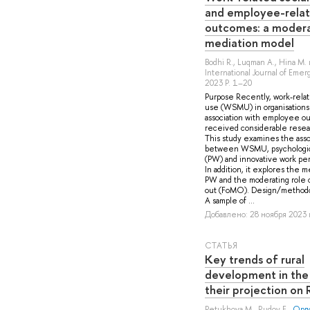
and employee-rela
outcomes: a moder
mediation model
Bodhi R.
,
Luqman A.
,
Hina M.
International Journal of Emer
2023 P. 1–20
Purpose Recently, work-relat
use (WSMU) in organisations 
association with employee o
received considerable resear
This study examines the asso
between WSMU, psychologic
(PW) and innovative work per
In addition, it explores the m
PW and the moderating role o
out (FoMO). Design/methodo
A sample of ...
Добавлено: 28 ноября 2023 г
СТАТЬЯ
Key trends of rural
development in the
their projection on 
Petukhova M.
,
Rudoy E.
,
Орло