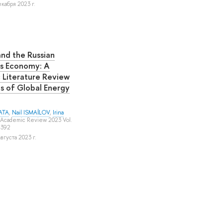
кабря 2023 г.
and the Russian
's Economy: A
 Literature Review
is of Global Energy
ATA
,
Nail ISMAİLOV
,
Irina
 Academic Review 2023 Vol.
–392
вгуста 2023 г.