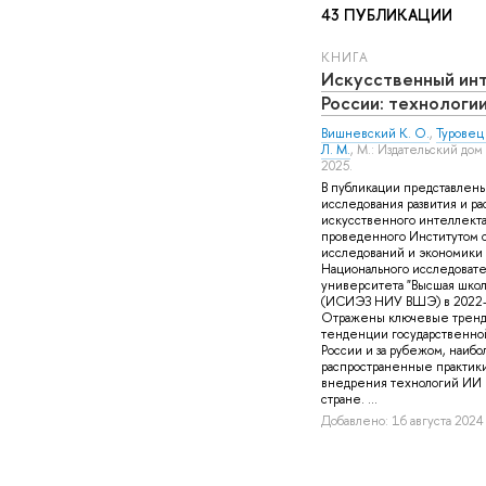
43 ПУБЛИКАЦИИ
КНИГА
Искусственный ин
России: технологии
Вишневский К. О.
,
Туровец 
Л. М.
, М.: Издательский до
2025.
В публикации представлены
исследования развития и р
искусственного интеллекта
проведенного Институтом 
исследований и экономики
Национального исследовате
университета "Высшая школ
(ИСИЭЗ НИУ ВШЭ) в 2022–
Отражены ключевые тренды
тенденции государственно
России и за рубежом, наиб
распространенные практики
внедрения технологий ИИ 
стране. ...
Добавлено: 16 августа 2024 