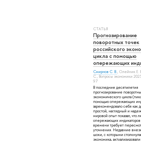
СТАТЬЯ
Прогнозирование
поворотных точек
российского экон
цикла с помощью
опережающих инд
Смирнов С. В.
,
Олейник Е. Б
С.
, Вопросы экономики 202
97
В последние десятилетия
прогнозирование поворотны
экономического цикла (пико
помощью опережающих инд
зарекомендовало себя как д
простой, наглядный и наде
мировой опыт показал, что 
опережающих индикаторов 
времени требует пересмот
уточнения. Недавние вне
шоки, с которыми столкнула
экономика, актуализировали