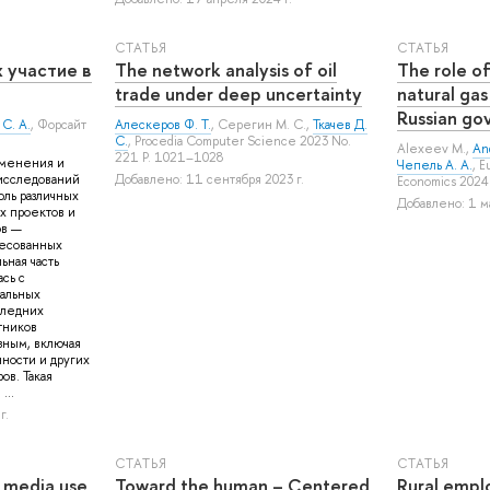
СТАТЬЯ
СТАТЬЯ
 участие в
The network analysis of oil
The role of
trade under deep uncertainty
natural gas
Russian go
С. А.
, Форсайт
Алескеров Ф. Т.
,
Серегин М. С.
,
Ткачев Д.
С.
, Procedia Computer Science 2023 No.
Alexeev M.
,
An
221 P. 1021–1028
менения и
Чепель А. А.
, E
-исследований
Добавлено: 11 сентября 2023 г.
Economics 2024 
оль различных
Добавлено: 1 ма
х проектов и
ов —
ресованных
ьная часть
сь с
альных
следних
тников
зным, включая
ности и других
в. Такая
...
г.
СТАТЬЯ
СТАТЬЯ
 media use
Toward the human – Centered
Rural empl