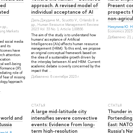
ted
approach. A revised model of
Present co
ated
individual acceptance of AI
prospects f
non-agricul
Дель Джудиче М.
,
Scuotto V.
,
Orlando B.
и
др.
, Human Resource Management Review
и др.
,
Никулина Ю. Н
2023 Vol. 33 No. 1 Article 100856
ging Markets
Economics 2023 
The aim of the study is to understand how
Добавлено: 21 
humans' acceptance of Artificial
ed social media
Intelligences (AIs) affects human resource
and its
management (HRM). To this end, we propose
utcomes have
an original conceptual framework based on
ch attention.
the idea of a sustainable growth driven by
ciation
the interplay between AI and HRM. Current
al well-being
academic debate is overly concerned by the
formance (IP).
impact that ...
ediating role of
Добавлено: 8 сентября 2023 г.
f fear of missing
logy/approach
.
СТАТЬЯ
СТАТЬЯ
A large mid-latitude city
Thunder in
 world and
intensifies severe convective
Portending
Russia
events: Evidence from long-
East: NATO
term high-resolution
Russia’s Na
ва Н. В.
,