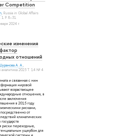
er Competition
n
, Russia in Global Affairs
. 1 P. 8–31
варя 2024 г.
ские изменения
 фактор
одных отношений
уранова А. А.
,
аналитика 2023 Т. 14 № 4
ата и связанная с ним
нсформация мировой
зывают возрастающее
ждународные отношения, в
осле заключения
лашения в 2015 году.
физическими рисками,
посредственно от
следствий климатических
 государств
я риски переходные,
отенциальным ущербом для
тической системы и