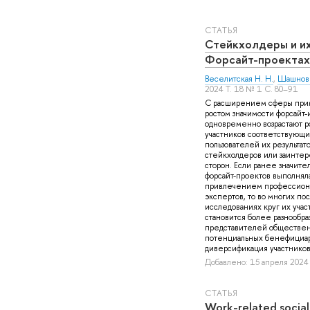
СТАТЬЯ
Стейкхолдеры и их
Форсайт-проектах
Веселитская Н. Н.
,
Шашнов 
2024 Т. 18 № 1 С. 80–91
С расширением сферы при
ростом значимости форсайт
одновременно возрастают р
участников соответствующи
пользователей их результат
стейкхолдеров или заинте
сторон. Если ранее значител
форсайт-проектов выполняла
привлечением профессион
экспертов, то во многих по
исследованиях круг их учас
становится более разнообра
представителей обществен
потенциальных бенефициаро
диверсификация участников 
Добавлено: 15 апреля 2024 
СТАТЬЯ
Work-related social