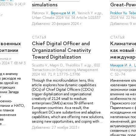
simulations
Great-Pow
2023 No. 9 (4) P.
Platonov V.
,
Варенцов М. И.
,
Yarinich Y.
и др.
,
Prokhor Yu. Tebi
г.
Urban Climate 2024 Vol. 54 Article 101837
2024 Vol. 22 No
Добавлено: 20 февраля 2024 г.
Добавлено: 9 ян
СТАТЬЯ
СТАТЬЯ
 военных
Chief Digital Officer and
Климатиче
ритании
Organizational Creativity
как новый
Toward Digitalization
междунар
омика и
2024 Т. 68 № 3
Scuotto V.
,
Magni D.
,
Theofilos T.
и др.
, IEEE
Макаров И. А.
,
Ш
Transactions on Engineering Management
Международная 
д к анализу
2024 Vol. 71 P. 13775–13786
С. 52–74
 расходов на
Through the microfoundation lens, this
Изменение клим
к одной из
article explores how dynamic capabilities
«зеленая» тра
играющих
(DCs) of Chief Digital Officers (CDOs)
экономики ока
янии Запада
trigger digitalization and organizational
влияние на ме
е
creativity of 2124 small to medium
особенности п
военно-
enterprises (SMEs) across 39 different
Парижского сог
итании и НАТО,
European countries. As a result, the
Параллельно с 
х планов
significant DCs are substantive and adaptive
исходящими не
изменения
capabilities, which are offering new solutions,
негативных по
ва
seizing new opportunities, and coping with ...
изменений, для
 ...
актуализируютс
Добавлено: 27 ноября 2023 г.
связанные с п
общества, поли