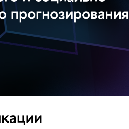
о прогнозировани
кации