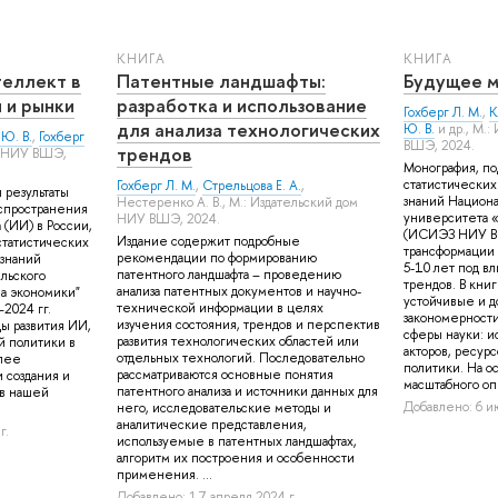
КНИГА
КНИГА
теллект в
Патентные ландшафты:
Будущее м
 и рынки
разработка и использование
Гохберг Л. М.
,
К
для анализа технологических
Ю. В.
и др.
, М.:
Ю. В.
,
Гохберг
ВШЭ, 2024.
трендов
м НИУ ВШЭ,
Монография, по
статистических
Гохберг Л. М.
,
Стрельцова Е. А.
,
 результаты
знаний Национа
Нестеренко А. В.
, М.: Издательский дом
аспространения
университета 
НИУ ВШЭ, 2024.
 (ИИ) в России,
(ИСИЭЗ НИУ В
Издание содержит подробные
статистических
трансформации 
рекомендации по формированию
 знаний
5-10 лет под в
патентного ландшафта – проведению
льского
трендов. В кни
анализа патентных документов и научно-
а экономики"
устойчивые и д
технической информации в целях
2024 гг.
закономерности
изучения состояния, трендов и перспектив
 развития ИИ,
сферы науки: и
развития технологических областей или
й политики в
акторов, ресурс
отдельных технологий. Последовательно
олее
политики. На о
рассматриваются основные понятия
 создания и
масштабного опр
патентного анализа и источники данных для
в нашей
Добавлено: 6 и
него, исследовательские методы и
аналитические представления,
г.
используемые в патентных ландшафтах,
алгоритм их построения и особенности
применения. ...
Добавлено: 17 апреля 2024 г.