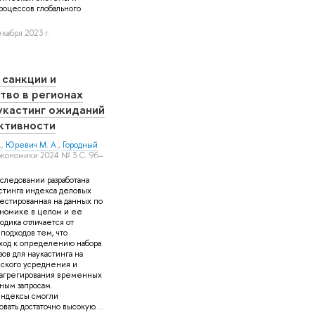
роцессов глобального
кабря 2023 г.
 санкции и
тво в регионах
аукастинг ожиданий
ктивности
.
,
Юревич М. А.
,
Городный
экономики 2024 № 3 С. 96–
следовании разработана
стинга индекса деловых
естированная на данных по
ономике в целом и ее
одика отличается от
одходов тем, что
ход к определению набора
ов для наукастинга на
вского усреднения и
 агрегирования временных
ьным запросам.
ндексы смогли
вать достаточно высокую ...