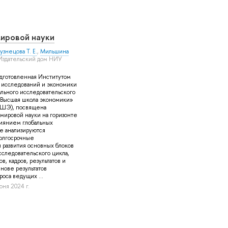
ировой науки
узнецова Т. Е.
,
Мильшина
 Издательский дом НИУ
дготовленная Институтом
 исследований и экономики
льного исследовательского
«Высшая школа экономики»
ШЭ), посвящена
мировой науки на горизонте
лиянием глобальных
ге анализируются
олгосрочные
 развития основных блоков
сследовательского цикла,
ов, кадров, результатов и
снове результатов
оса ведущих ...
юня 2024 г.