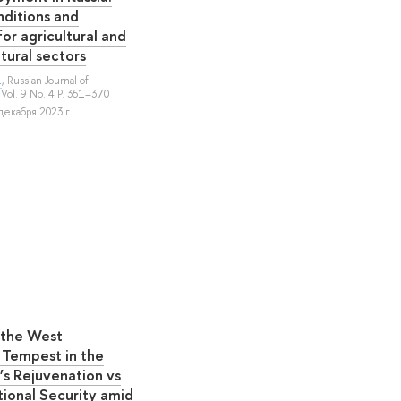
nditions and
or agricultural and
tural sectors
.
, Russian Journal of
Vol. 9 No. 4 P. 351–370
декабря 2023 г.
 the West
 Tempest in the
’s Rejuvenation vs
tional Security amid