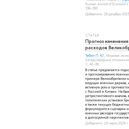
Russian Journal of Economics 
336–350
Добавлено: 28 декабря 2023 
СТАТЬЯ
Прогноз изменения
расходов Великоб
Тебин П. Ю.
, Мировая экон
международные отношения 
С. 46–58
В статье предлагается подхо
и прогнозированию военных
примере Великобритании ка
ведущих военных держав, 
активную роль в противосто
с Россией и Китаем. На баз
ретроспективного анализа, 
политических установок Бр
а также текущих бюджетны
формулируются сценарии 
военных расходов государст
в долгосрочной перспективе
Добавлено: 18 марта 2024 г.