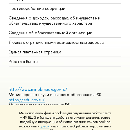
Противодействие коррупции
Ц
Сведения о доходах, расходах, об имуществе и
Б
обязательствах имущественного характера
О
Сведения об образовательной организации
О
Людям с ограниченными возможностями здоровья
Единая платежная страница
Работа в Вышке
http://www.minobrnauki.gov.ru/
Министерство науки и высшего образования РФ
https://edu.gov.ru/
Министерство просвещения РФ
https://elearning.hse.ru/mooc
Мы используем файлы cookies для улучшения работы сайта
Массовые открытые онлайн-курсы
НИУ ВШЭ и большего удобства его использования. Более
подробную информацию об использовании файлов cookies
можно найти
здесь
, наши правила обработки персональных