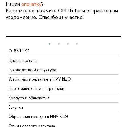
Нашли
опечатку
?
Выделите её, нажмите Ctrl+Enter и отправьте нам
уведомление. Спасибо за участие!
О ВЫШКЕ
Цифры и факты
Л
Руководство и структура
Д
Устойчивое развитие в НИУ ВШЭ
О
Преподаватели и сотрудники
П
Корпуса и общежития
В
Закупки
П
Обращения граждан в НИУ ВШЭ
А
Фонд целевого капитала
Д