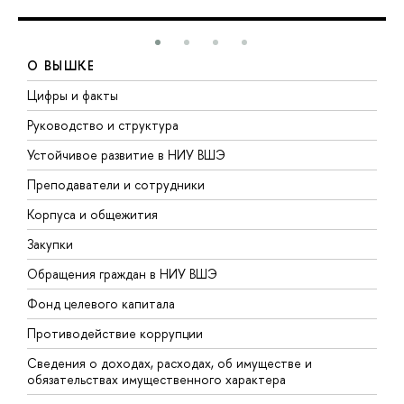
О ВЫШКЕ
Цифры и факты
Л
Руководство и структура
Д
Устойчивое развитие в НИУ ВШЭ
О
Преподаватели и сотрудники
П
Корпуса и общежития
В
Закупки
П
Обращения граждан в НИУ ВШЭ
А
Фонд целевого капитала
Д
Противодействие коррупции
Ц
Сведения о доходах, расходах, об имуществе и
Б
обязательствах имущественного характера
О