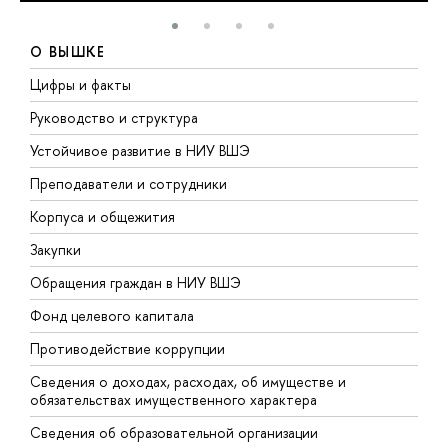
О ВЫШКЕ
Цифры и факты
Л
Руководство и структура
Д
Устойчивое развитие в НИУ ВШЭ
О
Преподаватели и сотрудники
П
Корпуса и общежития
В
Закупки
П
Обращения граждан в НИУ ВШЭ
А
Фонд целевого капитала
Д
Противодействие коррупции
Ц
Сведения о доходах, расходах, об имуществе и
Б
обязательствах имущественного характера
О
Сведения об образовательной организации
О