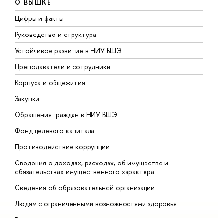
О ВЫШКЕ
Цифры и факты
Л
Руководство и структура
Д
Устойчивое развитие в НИУ ВШЭ
О
Преподаватели и сотрудники
П
Корпуса и общежития
В
Закупки
П
Обращения граждан в НИУ ВШЭ
А
Фонд целевого капитала
Д
Противодействие коррупции
Ц
Сведения о доходах, расходах, об имуществе и
Б
обязательствах имущественного характера
О
Сведения об образовательной организации
О
Людям с ограниченными возможностями здоровья