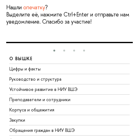
Нашли
опечатку
?
Выделите её, нажмите Ctrl+Enter и отправьте нам
уведомление. Спасибо за участие!
О ВЫШКЕ
Цифры и факты
Л
Руководство и структура
Д
Устойчивое развитие в НИУ ВШЭ
О
Преподаватели и сотрудники
П
Корпуса и общежития
В
Закупки
П
Обращения граждан в НИУ ВШЭ
А