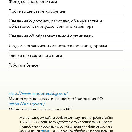
Фонд целевого капитала
Д
Противодействие коррупции
Ц
Сведения о доходах, расходах, об имуществе и
Б
обязательствах имущественного характера
О
Сведения об образовательной организации
О
Людям с ограниченными возможностями здоровья
Единая платежная страница
Работа в Вышке
http://www.minobrnauki.gov.ru/
Министерство науки и высшего образования РФ
https://edu.gov.ru/
Министерство просвещения РФ
https://elearning.hse.ru/mooc
Мы используем файлы cookies для улучшения работы сайта
Массовые открытые онлайн-курсы
НИУ ВШЭ и большего удобства его использования. Более
подробную информацию об использовании файлов cookies
можно найти
здесь
, наши правила обработки персональных