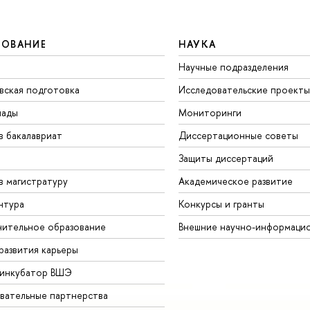
ЗОВАНИЕ
НАУКА
Научные подразделения
вская подготовка
Исследовательские проекты
иады
Мониторинги
в бакалавриат
Диссертационные советы
Защиты диссертаций
в магистратуру
Академическое развитие
нтура
Конкурсы и гранты
ительное образование
Внешние научно-информаци
развития карьеры
-инкубатор ВШЭ
вательные партнерства