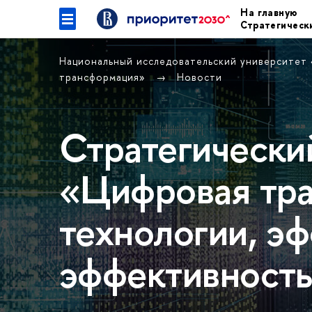
На главную
Стратегическ
Национальный исследовательский университет
трансформация»
Новости
Стратегически
«Цифровая тр
технологии, э
эффективност