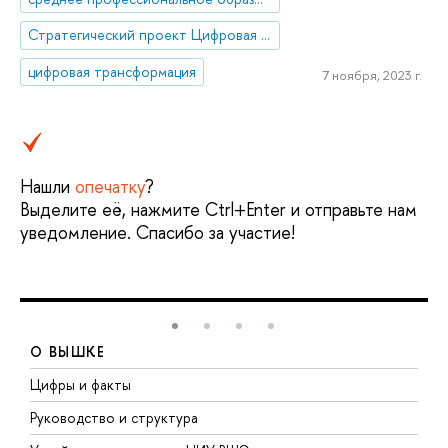
Стратегический проект Цифровая трансформация: технологии, эффекты, эффективность»
цифровая трансформация
7 ноября, 2023 г.
Нашли
опечатку
?
Выделите её, нажмите Ctrl+Enter и отправьте нам
уведомление. Спасибо за участие!
О ВЫШКЕ
Цифры и факты
Л
Руководство и структура
Д