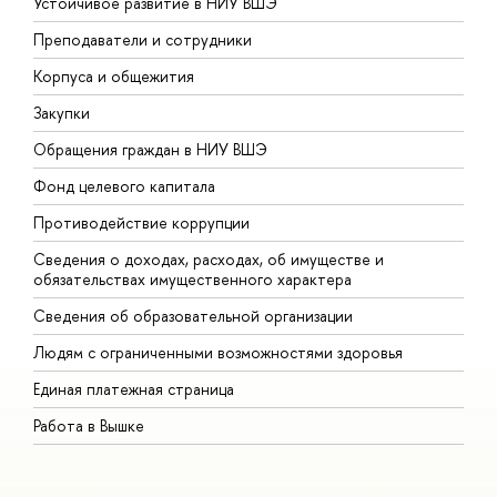
Устойчивое развитие в НИУ ВШЭ
О
Преподаватели и сотрудники
П
Корпуса и общежития
В
Закупки
П
Обращения граждан в НИУ ВШЭ
А
Фонд целевого капитала
Д
Противодействие коррупции
Ц
Сведения о доходах, расходах, об имуществе и
Б
обязательствах имущественного характера
О
Сведения об образовательной организации
О
Людям с ограниченными возможностями здоровья
Единая платежная страница
Работа в Вышке