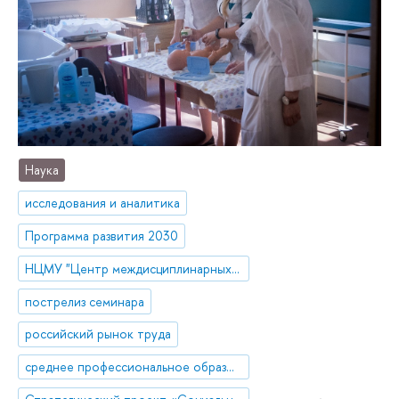
Наука
исследования и аналитика
Программа развития 2030
НЦМУ "Центр междисциплинарных исследований человеческого потенциала"
пострелиз семинара
российский рынок труда
среднее профессиональное образование