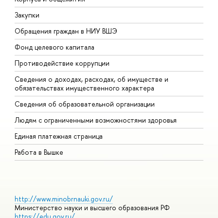
Закупки
П
Обращения граждан в НИУ ВШЭ
А
Фонд целевого капитала
Д
Противодействие коррупции
Ц
Сведения о доходах, расходах, об имуществе и
Б
обязательствах имущественного характера
О
Сведения об образовательной организации
О
Людям с ограниченными возможностями здоровья
Единая платежная страница
Работа в Вышке
http://www.minobrnauki.gov.ru/
Министерство науки и высшего образования РФ
https://edu.gov.ru/