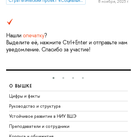
Стратегический проект «Социальная политика устойчивого развития и инклюзивного экономического роста»
8 ноября, 2023 г.
Нашли
опечатку
?
Выделите её, нажмите Ctrl+Enter и отправьте нам
уведомление. Спасибо за участие!
О ВЫШКЕ
Цифры и факты
Л
Руководство и структура
Д
Устойчивое развитие в НИУ ВШЭ
О
Преподаватели и сотрудники
П
Корпуса и общежития
В