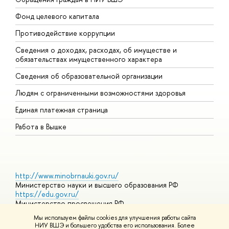
Фонд целевого капитала
Д
Противодействие коррупции
Ц
Сведения о доходах, расходах, об имуществе и
Б
обязательствах имущественного характера
О
Сведения об образовательной организации
О
Людям с ограниченными возможностями здоровья
Единая платежная страница
Работа в Вышке
http://www.minobrnauki.gov.ru/
Министерство науки и высшего образования РФ
https://edu.gov.ru/
Министерство просвещения РФ
https://elearning.hse.ru/mooc
Мы используем файлы cookies для улучшения работы сайта
Массовые открытые онлайн-курсы
НИУ ВШЭ и большего удобства его использования. Более