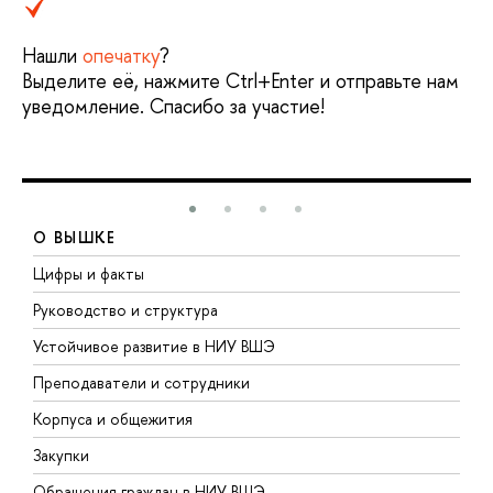
Нашли
опечатку
?
Выделите её, нажмите Ctrl+Enter и отправьте нам
уведомление. Спасибо за участие!
О ВЫШКЕ
Цифры и факты
Л
Руководство и структура
Д
Устойчивое развитие в НИУ ВШЭ
О
Преподаватели и сотрудники
П
Корпуса и общежития
В
Закупки
П
Обращения граждан в НИУ ВШЭ
А