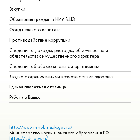
Закупки
П
Обращения граждан в НИУ ВШЭ
А
Фонд целевого капитала
Д
Противодействие коррупции
Ц
Сведения о доходах, расходах, об имуществе и
Б
обязательствах имущественного характера
О
Сведения об образовательной организации
О
Людям с ограниченными возможностями здоровья
Единая платежная страница
Работа в Вышке
http://www.minobrnauki.gov.ru/
Министерство науки и высшего образования РФ
https://edu.gov.ru/