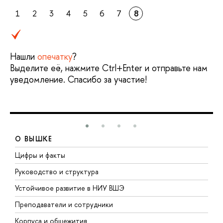
1
2
3
4
5
6
7
8
Нашли
опечатку
?
Выделите её, нажмите Ctrl+Enter и отправьте нам
уведомление. Спасибо за участие!
О ВЫШКЕ
Цифры и факты
Л
Руководство и структура
Д
Устойчивое развитие в НИУ ВШЭ
О
Преподаватели и сотрудники
П
Корпуса и общежития
В