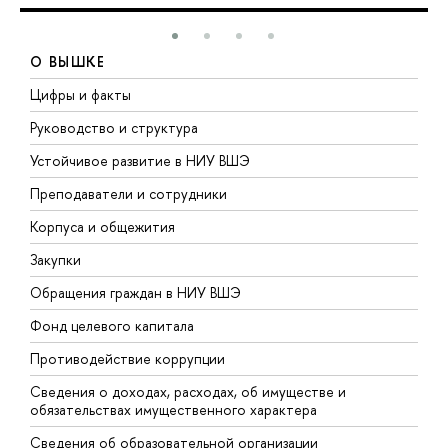
О ВЫШКЕ
Цифры и факты
Л
Руководство и структура
Д
Устойчивое развитие в НИУ ВШЭ
О
Преподаватели и сотрудники
П
Корпуса и общежития
В
Закупки
П
Обращения граждан в НИУ ВШЭ
А
Фонд целевого капитала
Д
Противодействие коррупции
Ц
Сведения о доходах, расходах, об имуществе и
Б
обязательствах имущественного характера
О
Сведения об образовательной организации