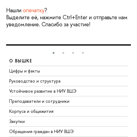
Нашли
опечатку
?
Выделите её, нажмите Ctrl+Enter и отправьте нам
уведомление. Спасибо за участие!
О ВЫШКЕ
Цифры и факты
Л
Руководство и структура
Д
Устойчивое развитие в НИУ ВШЭ
О
Преподаватели и сотрудники
П
Корпуса и общежития
В
Закупки
П
Обращения граждан в НИУ ВШЭ
А