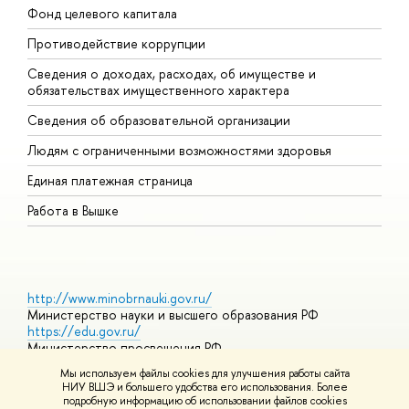
Фонд целевого капитала
Д
Противодействие коррупции
Ц
Сведения о доходах, расходах, об имуществе и
Б
обязательствах имущественного характера
О
Сведения об образовательной организации
О
Людям с ограниченными возможностями здоровья
Единая платежная страница
Работа в Вышке
http://www.minobrnauki.gov.ru/
Министерство науки и высшего образования РФ
https://edu.gov.ru/
Министерство просвещения РФ
https://elearning.hse.ru/mooc
Мы используем файлы cookies для улучшения работы сайта
Массовые открытые онлайн-курсы
НИУ ВШЭ и большего удобства его использования. Более
подробную информацию об использовании файлов cookies