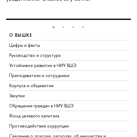
О ВЫШКЕ
Цифры и факты
Л
Руководство и структура
Д
Устойчивое развитие в НИУ ВШЭ
О
Преподаватели и сотрудники
П
Корпуса и общежития
В
Закупки
П
Обращения граждан в НИУ ВШЭ
А
Фонд целевого капитала
Д
Противодействие коррупции
Ц
Сведения о доходах, расходах, об имуществе и
Б