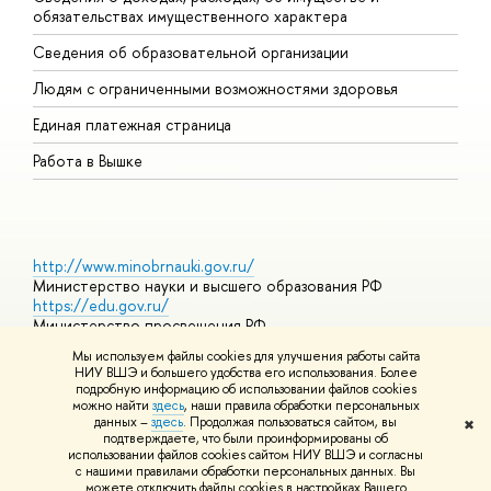
обязательствах имущественного характера
О
Сведения об образовательной организации
О
Людям с ограниченными возможностями здоровья
Единая платежная страница
Работа в Вышке
http://www.minobrnauki.gov.ru/
Министерство науки и высшего образования РФ
https://edu.gov.ru/
Министерство просвещения РФ
https://elearning.hse.ru/mooc
Мы используем файлы cookies для улучшения работы сайта
Массовые открытые онлайн-курсы
НИУ ВШЭ и большего удобства его использования. Более
подробную информацию об использовании файлов cookies
можно найти
здесь
, наши правила обработки персональных
данных –
здесь
. Продолжая пользоваться сайтом, вы
✖
© НИУ ВШЭ 1993–2026
Адреса и контакты
Условия
подтверждаете, что были проинформированы об
использования материалов
Политика конфиденциальности
Карта
использовании файлов cookies сайтом НИУ ВШЭ и согласны
сайта
с нашими правилами обработки персональных данных. Вы
Шрифты HSE Sans и HSE Slab разработаны в
Школе дизайна НИУ
можете отключить файлы cookies в настройках Вашего