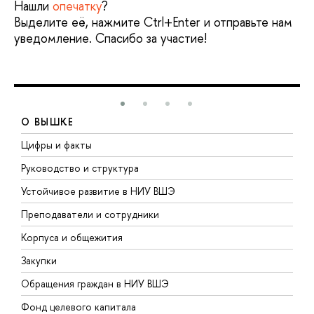
Нашли
опечатку
?
Выделите её, нажмите Ctrl+Enter и отправьте нам
уведомление. Спасибо за участие!
О ВЫШКЕ
Цифры и факты
Л
Руководство и структура
Д
Устойчивое развитие в НИУ ВШЭ
О
Преподаватели и сотрудники
П
Корпуса и общежития
В
Закупки
П
Обращения граждан в НИУ ВШЭ
А
Фонд целевого капитала
Д