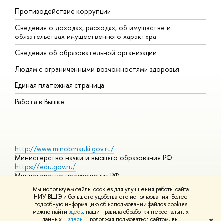
Противодействие коррупции
Ц
Сведения о доходах, расходах, об имуществе и
Б
обязательствах имущественного характера
О
Сведения об образовательной организации
О
Людям с ограниченными возможностями здоровья
Единая платежная страница
Работа в Вышке
http://www.minobrnauki.gov.ru/
Министерство науки и высшего образования РФ
https://edu.gov.ru/
Министерство просвещения РФ
https://elearning.hse.ru/mooc
Мы используем файлы cookies для улучшения работы сайта
Массовые открытые онлайн-курсы
НИУ ВШЭ и большего удобства его использования. Более
подробную информацию об использовании файлов cookies
можно найти
здесь
, наши правила обработки персональных
данных –
здесь
. Продолжая пользоваться сайтом, вы
✖