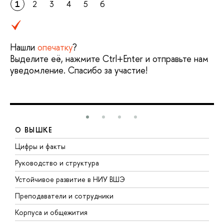
1
2
3
4
5
6
Нашли
опечатку
?
Выделите её, нажмите Ctrl+Enter и отправьте нам
уведомление. Спасибо за участие!
О ВЫШКЕ
Цифры и факты
Л
Руководство и структура
Д
Устойчивое развитие в НИУ ВШЭ
О
Преподаватели и сотрудники
П
Корпуса и общежития
В