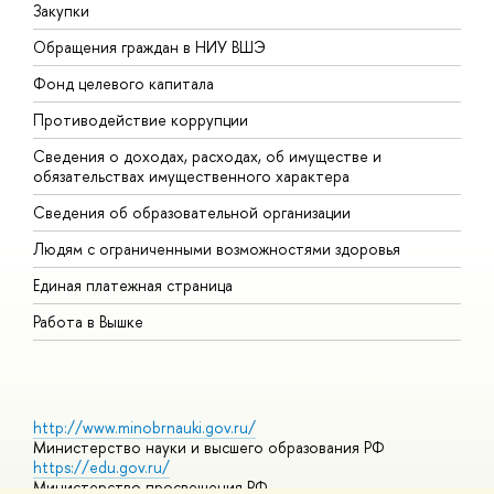
Закупки
П
Обращения граждан в НИУ ВШЭ
А
Фонд целевого капитала
Д
Противодействие коррупции
Ц
Сведения о доходах, расходах, об имуществе и
Б
обязательствах имущественного характера
О
Сведения об образовательной организации
О
Людям с ограниченными возможностями здоровья
Единая платежная страница
Работа в Вышке
http://www.minobrnauki.gov.ru/
Министерство науки и высшего образования РФ
https://edu.gov.ru/
Министерство просвещения РФ