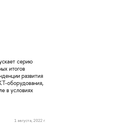
ускает серию
ных итогов
нденции развития
КТ-оборудования,
ле в условиях
1 августа, 2022 г.