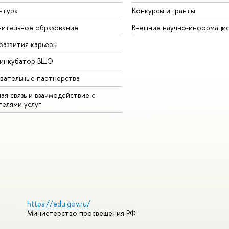
нтура
Конкурсы и гранты
ительное образование
Внешние научно-информаци
развития карьеры
-инкубатор ВШЭ
вательные партнерства
ая связь и взаимодействие с
телями услуг
https://edu.gov.ru/
Министерство просвещения РФ