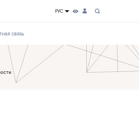
РУС
ная связь
вости