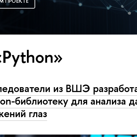
М ПРОЕКТЕ
«Python»
ледователи из ВШЭ разработ
on-библиотеку для анализа 
жений глаз