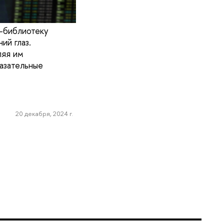
n-библиотеку
ий глаз.
ляя им
азательные
20 декабря, 2024 г.