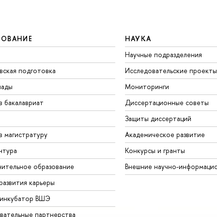
ЗОВАНИЕ
НАУКА
Научные подразделения
вская подготовка
Исследовательские проекты
иады
Мониторинги
в бакалавриат
Диссертационные советы
Защиты диссертаций
в магистратуру
Академическое развитие
нтура
Конкурсы и гранты
ительное образование
Внешние научно-информаци
развития карьеры
-инкубатор ВШЭ
вательные партнерства