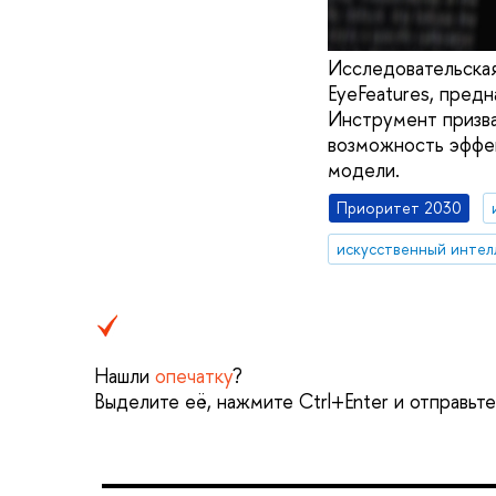
Исследовательская
EyeFeatures, пред
Инструмент призва
возможность эффек
модели.
Приоритет 2030
искусственный интел
Нашли
опечатку
?
Выделите её, нажмите Ctrl+Enter и отправьт