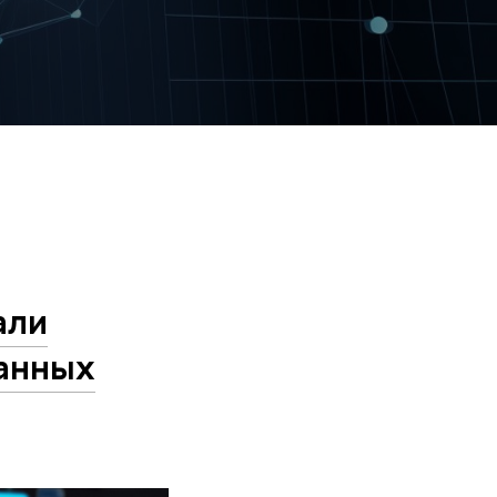
али
данных