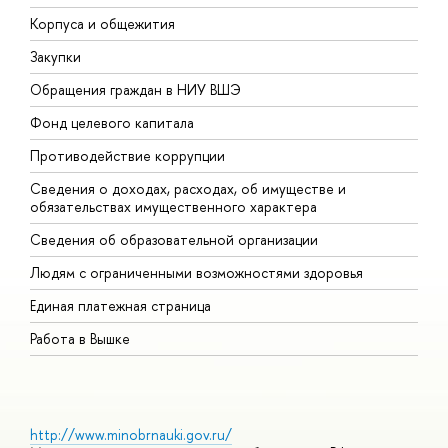
Корпуса и общежития
В
Закупки
П
Обращения граждан в НИУ ВШЭ
А
Фонд целевого капитала
Д
Противодействие коррупции
Ц
Сведения о доходах, расходах, об имуществе и
Б
обязательствах имущественного характера
О
Сведения об образовательной организации
О
Людям с ограниченными возможностями здоровья
Единая платежная страница
Работа в Вышке
http://www.minobrnauki.gov.ru/