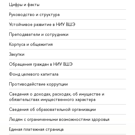
Цифры и факты
Л
Руководство и структура
Д
Устойчивое развитие в НИУ ВШЭ
О
Преподаватели и сотрудники
П
Корпуса и общежития
В
Закупки
П
Обращения граждан в НИУ ВШЭ
А
Фонд целевого капитала
Д
Противодействие коррупции
Ц
Сведения о доходах, расходах, об имуществе и
Б
обязательствах имущественного характера
О
Сведения об образовательной организации
О
Людям с ограниченными возможностями здоровья
Единая платежная страница